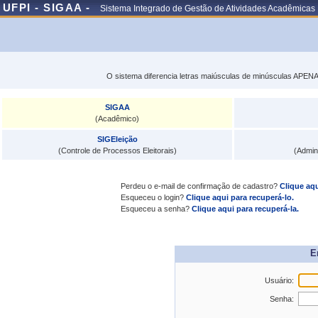
UFPI - SIGAA -
Sistema Integrado de Gestão de Atividades Acadêmicas
O sistema diferencia letras maiúsculas de minúsculas APENA
SIGAA
(Acadêmico)
SIGEleição
(Controle de Processos Eleitorais)
(Admin
Perdeu o e-mail de confirmação de cadastro?
Clique aqu
Esqueceu o login?
Clique aqui para recuperá-lo.
Esqueceu a senha?
Clique aqui para recuperá-la.
E
Usuário:
Senha: