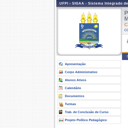
UFPI ›
SIGAA - Sistema Integrado d
P
M
C
C
S
Apresentação
Corpo Administrativo
Alunos Ativos
Calendário
Documentos
Turmas
Trab. de Conclusão de Curso
Projeto Político Pedagógico