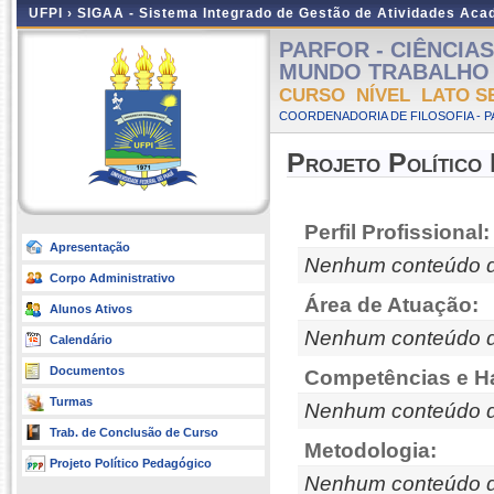
UFPI ›
SIGAA - Sistema Integrado de Gestão de Atividades Ac
PARFOR - CIÊNCIA
MUNDO TRABALHO - A
CURSO NÍVEL LATO S
COORDENADORIA DE FILOSOFIA - 
Projeto Político
Perfil Profissional:
Apresentação
Nenhum conteúdo d
Corpo Administrativo
Área de Atuação:
Alunos Ativos
Nenhum conteúdo d
Calendário
Documentos
Competências e Ha
Turmas
Nenhum conteúdo d
Trab. de Conclusão de Curso
Metodologia:
Projeto Político Pedagógico
Nenhum conteúdo d