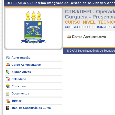
UFPI ›
SIGAA - Sistema Integrado de Gestão de Atividades Ac
CTBJ/UFPI - Operad
Gurguéia - Presencia
CURSO NÍVEL TÉCNIC
COLEGIO TECNICO DE BOM JESUS/UF
Corpo Administrativo
SIGAA | Superintendência de Tecnologia
Apresentação
Corpo Administrativo
Alunos Ativos
Calendário
Currículos
Documentos
Turmas
Trab. de Conclusão de Curso