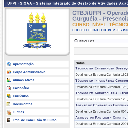
UFPI ›
SIGAA - Sistema Integrado de Gestão de Atividades Ac
CTBJ/UFPI - Operad
Gurguéia - Presencia
CURSO NÍVEL TÉCNIC
COLEGIO TECNICO DE BOM JESUS/UF
Currículos
Nome
Apresentação
Técnico em Enfermagem Subse
Corpo Administrativo
Detalhes da Estrutura Curricular 160
Alunos Ativos
Técnico em Informática Concom
Detalhes da Estrutura Curricular 126
Calendário
Técnico em Agropecuária Integ
Currículos
Detalhes da Estrutura Curricular 123
Documentos
Agente de Combate às Endemias
Detalhes da Estrutura Curricular 004
Turmas
Agricultor Familiar - Cristino
Trab. de Conclusão de Curso
Detalhes da Estrutura Curricular 202