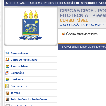
UFPI ›
SIGAA - Sistema Integrado de Gestão de Atividades Ac
CPPGAF/CPCE - P
FITOTECNIA - Prese
CURSO NÍVEL
COORDENAÇÃO DO PROGRAMA DE P
Corpo Administrativo
SIGAA | Superintendência de Tecnologia
Apresentação
Corpo Administrativo
Alunos Ativos
Calendário
Currículos
Documentos
Turmas
Trab. de Conclusão de Curso