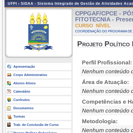
UFPI ›
SIGAA - Sistema Integrado de Gestão de Atividades Ac
CPPGAF/CPCE - P
FITOTECNIA - Prese
CURSO NÍVEL
COORDENAÇÃO DO PROGRAMA DE P
Projeto Político
Perfil Profissional:
Apresentação
Nenhum conteúdo d
Corpo Administrativo
Área de Atuação:
Alunos Ativos
Nenhum conteúdo d
Calendário
Currículos
Competências e Ha
Documentos
Nenhum conteúdo d
Turmas
Metodologia:
Trab. de Conclusão de Curso
Nenhum conteúdo d