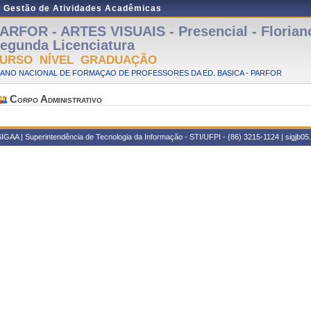
e Gestão de Atividades Acadêmicas
ARFOR - ARTES VISUAIS - Presencial - Florian
egunda Licenciatura
URSO NÍVEL GRADUAÇÃO
LANO NACIONAL DE FORMAÇAO DE PROFESSORES DA ED. BASICA - PARFOR
Corpo Administrativo
IGAA | Superintendência de Tecnologia da Informação - STI/UFPI - (86) 3215-1124 | sigjb05.