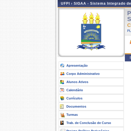
UFPI ›
SIGAA - Sistema Integrado d
P
S
C
P
S
Apresentação
Corpo Administrativo
Alunos Ativos
Calendário
Currículos
Documentos
Turmas
Trab. de Conclusão de Curso