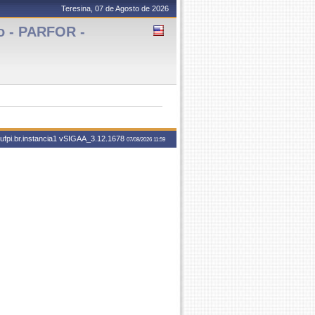
Teresina, 07 de Agosto de 2026
o - PARFOR -
ufpi.br.instancia1
vSIGAA_3.12.1678
07/08/2026 11:59