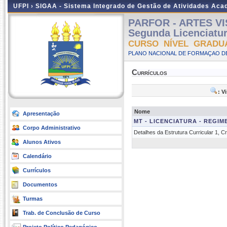
UFPI ›
SIGAA - Sistema Integrado de Gestão de Atividades Ac
PARFOR - ARTES VISU
Segunda Licenciatu
CURSO NÍVEL GRADU
PLANO NACIONAL DE FORMAÇAO DE
Currículos
: V
Nome
Apresentação
MT - LICENCIATURA - REGIM
Corpo Administrativo
Detalhes da Estrutura Curricular 1, 
Alunos Ativos
Calendário
Currículos
Documentos
Turmas
Trab. de Conclusão de Curso