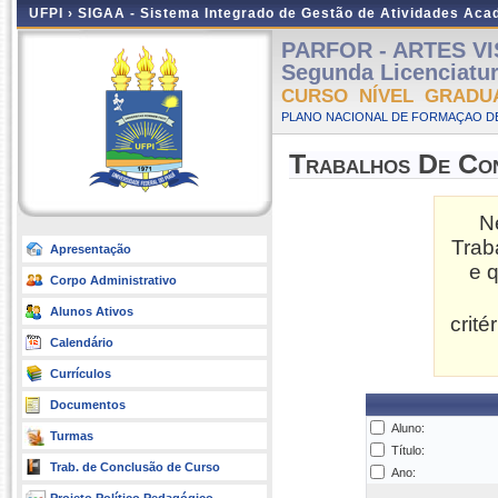
UFPI ›
SIGAA - Sistema Integrado de Gestão de Atividades Ac
PARFOR - ARTES VISU
Segunda Licenciatu
CURSO NÍVEL GRADU
PLANO NACIONAL DE FORMAÇAO DE
Trabalhos De Co
N
Trab
Apresentação
e 
Corpo Administrativo
Alunos Ativos
crit
Calendário
Currículos
Documentos
Aluno:
Turmas
Título:
Trab. de Conclusão de Curso
Ano: