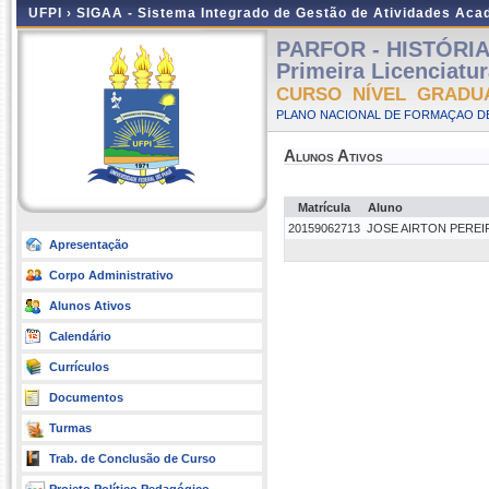
UFPI ›
SIGAA - Sistema Integrado de Gestão de Atividades Ac
PARFOR - HISTÓRIA -
Primeira Licenciatu
CURSO NÍVEL GRADU
PLANO NACIONAL DE FORMAÇAO DE
Alunos Ativos
Matrícula
Aluno
20159062713
JOSE AIRTON PEREIR
Apresentação
Corpo Administrativo
Alunos Ativos
Calendário
Currículos
Documentos
Turmas
Trab. de Conclusão de Curso