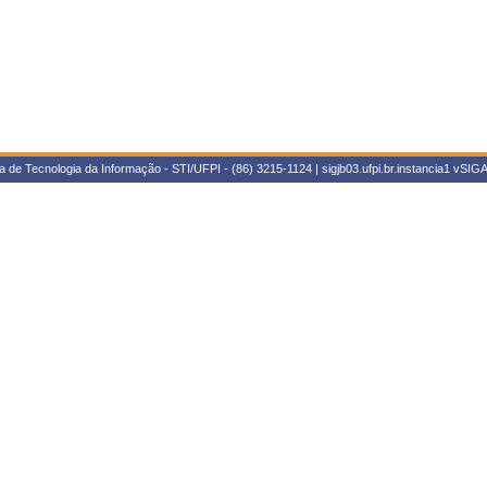
 de Tecnologia da Informação - STI/UFPI - (86) 3215-1124 | sigjb03.ufpi.br.instancia1
vSIGA