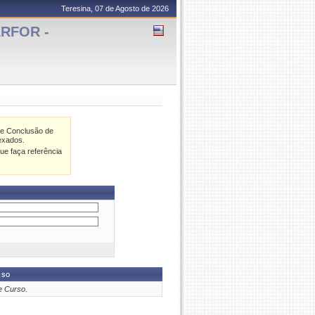
Teresina, 07 de Agosto de 2026
ARFOR -
de Conclusão de
exados.
ue faça referência
rso
e Curso.