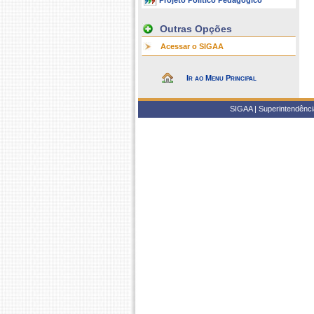
Projeto Político Pedagógico
Outras Opções
Acessar o SIGAA
Ir ao Menu Principal
SIGAA | Superintendência