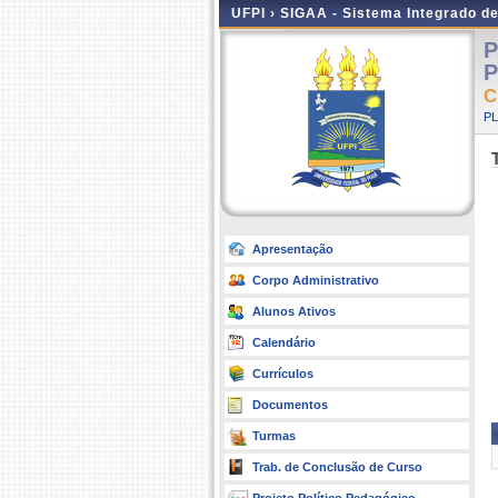
UFPI ›
SIGAA - Sistema Integrado d
P
P
C
P
Apresentação
Corpo Administrativo
Alunos Ativos
Calendário
Currículos
Documentos
Turmas
Trab. de Conclusão de Curso