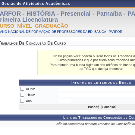
e Gestão de Atividades Acadêmicas
ARFOR - HISTÓRIA - Presencial - Parnaíba - P
rimeira Licenciatura
URSO NÍVEL GRADUAÇÃO
LANO NACIONAL DE FORMAÇAO DE PROFESSORES DA ED. BASICA - PARFOR
Trabalhos De Conclusão De Curso
Nesta página você poderá buscar todas os Trabalhos 
Curso publicados e que possuem seus trabalhos an
Para efetuar uma busca digite um dos critérios de busca q
ao TCC que deseja encontrar.
Informe os critérios de Busca
Aluno:
Título:
Ano:
Lista de Trabalhos de Conclusão de Cu
Não foi encontrada nenhum Trabalho de Conclusão d