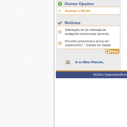
Outras Opções
Acessar o SIGAA
Notícias
Solicitação de 2a chamada de
avaliações presenciais (provas)
Encontro presencial e prova em
outubro/2017 - Gestão em Saúde
Ir ao Menu Principal
SIGAA | Superintendência