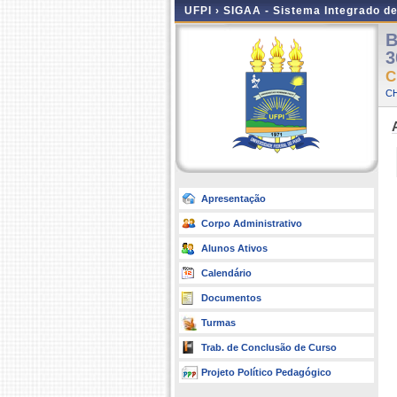
UFPI ›
SIGAA - Sistema Integrado d
B
3
C
CH
Apresentação
Corpo Administrativo
Alunos Ativos
Calendário
Documentos
Turmas
Trab. de Conclusão de Curso
Projeto Político Pedagógico