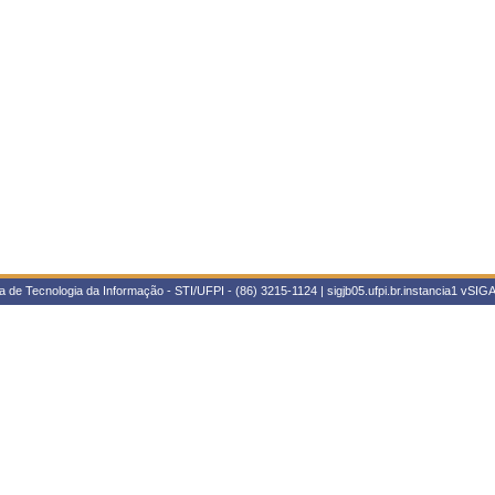
 de Tecnologia da Informação - STI/UFPI - (86) 3215-1124 | sigjb05.ufpi.br.instancia1
vSIGA