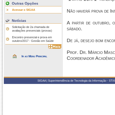
Outras Opções
Acessar o SIGAA
Não haverá prova de I
Notícias
A partir de outubro, 
Solicitação de 2a chamada de
sábado.
avaliações presenciais (provas)
Encontro presencial e prova em
De já, desejo bom enco
outubro/2017 - Gestão em Saúde
Prof. Dr. Márcio Masc
Ir ao Menu Principal
Coordenador Acadêmic
SIGAA | Superintendência de Tecnologia da Informação - STI/UF