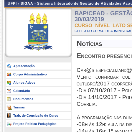
UFPI ›
SIGAA - Sistema Integrado de Gestão de Atividades Ac
BAP/CEAD - GESTÃO 
30/03/2019
CURSO NÍVEL LATO S
CHEFIA DO CURSO DE ADMINISTRAC
Notícias
Encontro presenci
Apresentação
Car@s especializand@
Corpo Administrativo
Venho confirmar qu
outubro/2017 ocorrerão
Alunos Ativos
-Dia 07/10/2017 - Polo
Calendário
-Dia 14/10/2017 - Polo
Documentos
Correia.
Turmas
Trab. de Conclusão de Curso
A programação nas duas
-08h às 12h: aula da d
Projeto Político Pedagógico
-14h às 16h: 1ª avali