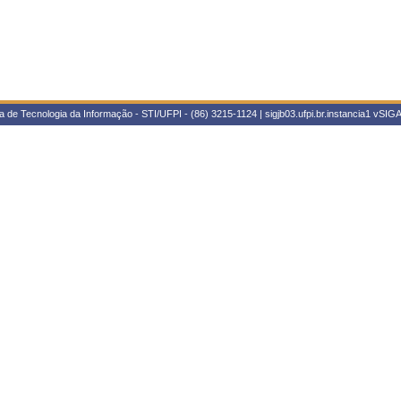
 de Tecnologia da Informação - STI/UFPI - (86) 3215-1124 | sigjb03.ufpi.br.instancia1
vSIGA