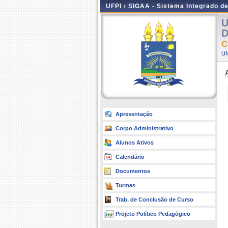
UFPI ›
SIGAA - Sistema Integrado d
U
D
C
UN
Apresentação
Corpo Administrativo
Alunos Ativos
Calendário
Documentos
Turmas
Trab. de Conclusão de Curso
Projeto Político Pedagógico