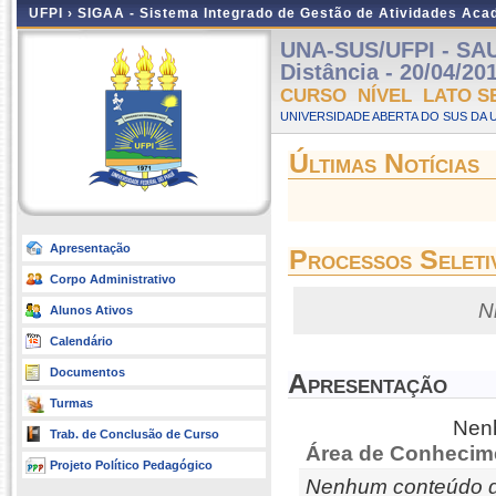
UFPI ›
SIGAA - Sistema Integrado de Gestão de Atividades Ac
UNA-SUS/UFPI - SA
Distância - 20/04/20
CURSO NÍVEL LATO S
UNIVERSIDADE ABERTA DO SUS DA U
Últimas Notícias
Apresentação
Processos Seleti
Corpo Administrativo
N
Alunos Ativos
Calendário
Documentos
Apresentação
Turmas
Nenh
Trab. de Conclusão de Curso
Área de Conhecim
Projeto Político Pedagógico
Nenhum conteúdo d