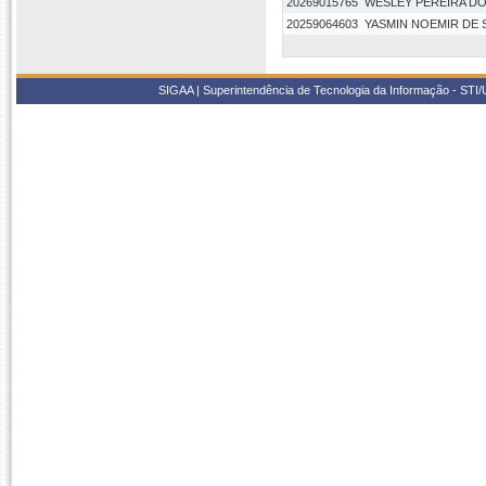
20269015765
WESLEY PEREIRA DO
20259064603
YASMIN NOEMIR DE
SIGAA | Superintendência de Tecnologia da Informação - STI/UF