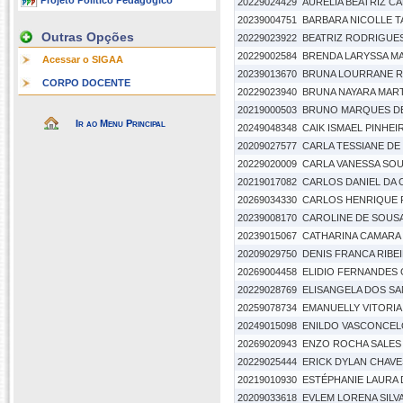
Projeto Político Pedagógico
20229024429
AURELIA BEATRIZ C
20239004751
BARBARA NICOLLE 
Outras Opções
20229023922
BEATRIZ RODRIGUES
20229002584
BRENDA LARYSSA MA
Acessar o SIGAA
20239013670
BRUNA LOURRANE R
CORPO DOCENTE
20229023940
BRUNA NAYARA MAR
20219000503
BRUNO MARQUES D
Ir ao Menu Principal
20249048348
CAIK ISMAEL PINHE
20209027577
CARLA TESSIANE DE
20229020009
CARLA VANESSA SOU
20219017082
CARLOS DANIEL DA
20269034330
CARLOS HENRIQUE 
20239008170
CAROLINE DE SOUSA
20239015067
CATHARINA CAMARA
20209029750
DENIS FRANCA RIBE
20269004458
ELIDIO FERNANDES
20229028769
ELISANGELA DOS S
20259078734
EMANUELLY VITORIA
20249015098
ENILDO VASCONCEL
20269020943
ENZO ROCHA SALES
20229025444
ERICK DYLAN CHAVE
20219010930
ESTÉPHANIE LAURA 
20209033618
EVLEM LORENA SILVA