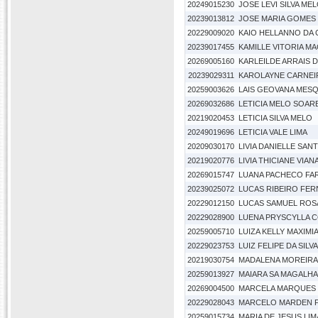
20249015230
JOSE LEVI SILVA ME
20239013812
JOSE MARIA GOMES 
20229009020
KAIO HELLANNO DA 
20239017455
KAMILLE VITORIA MA
20269005160
KARLEILDE ARRAIS D
20239029311
KAROLAYNE CARNEIR
20259003626
LAIS GEOVANA MESQ
20269032686
LETICIA MELO SOAR
20219020453
LETICIA SILVA MELO
20249019696
LETICIA VALE LIMA
20209030170
LIVIA DANIELLE SA
20219020776
LIVIA THICIANE VIAN
20269015747
LUANA PACHECO FAR
20239025072
LUCAS RIBEIRO FE
20229012150
LUCAS SAMUEL ROS
20229028900
LUENA PRYSCYLLA C
20259005710
LUIZA KELLY MAXIM
20229023753
LUIZ FELIPE DA SILVA
20219030754
MADALENA MOREIRA 
20259013927
MAIARA SA MAGALH
20269004500
MARCELA MARQUES
20229028043
MARCELO MARDEN P
20259015734
MARIA DE JESUS LIM