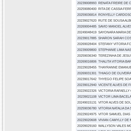
20239008993
RENATA FREIRE DE O
20259080400
RITA DE CASSIA FE
20259036814
RONYELLY CARDOSO 
20239027620
RUTE DE SOUSA ALB
20269004485
SAVIO MANOEL ALV
20249048419
SAYONARA MARIA DE
20239017885
SHARON SARAH COST
20269028404
STEFANY VITORIA F
20239009800
STEPHANIE LIMA NA
20259036340
TEREZINHA DE JESUS
20269016806
THALITA VITORIA B
20229028455
THAYRANNE EMANUE
20269031301
THIAGO DE OLIVEIR
20239017642
THYEGO FELIPE SOA
20239012940
VICENTE ALVES DE 
20229022326
VICTORIA RAFAELLY
20239021108
VICTOR LIMA BACEL
20249015131
VITOR ALVES DE SO
20259036780
VITORIA NATALIA DA
20229024975
VITOR SAMUEL DIAS 
20229020608
VIVIAN CAMYLLY DE
20209029160
WALLYSON VALES M