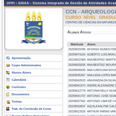
UFPI ›
SIGAA - Sistema Integrado de Gestão de Atividades Ac
CCN - ARQUEOLOGIA 
CURSO NÍVEL GRADU
CENTRO DE CIENCIAS DA NATUREZA
Alunos Ativos
Matrícula
Aluno
20259029785
AFONSO NUNES FER
20259074163
ALBERTO LUIS ARAU
Apresentação
20219022369
ANA BEATRIZ MARTI
20269029205
ANA BEATRIZ MOUR
Corpo Administrativo
20209005640
ANA CAROLINA SOUS
Alunos Ativos
20259035307
ANA LIDIA LOPES B
Calendário
20259042633
ANA RAISSA DA SILV
20249041973
ANDRE ALEXANDRE 
Currículos
20259012779
ANTONIA KELLY NU
Documentos
20259041707
ANTONIO JOSE SOA
20249037362
ANTONIO LIMA DE C
Turmas
20239018837
AQUILA KALYNE GAL
Trab. de Conclusão de Curso
20239013320
ARTHUR FARIAS VA