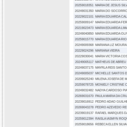
20259018351
MARIA DE JESUS SIL
20249031350
MARIA DO SOCORRO
20229022101
MARIA EDUARDA CA
20259009147
MARIA EDUARDA FER
20219023473
MARIA EDUARDA LIMA
20249040850
MARIA EDUARDA OLI
20259015770
MARIA EDUARDA RI
20249009368
MARIANA LIZ MOURA 
20229024296
MARIANA VIEIRA
20229030041
MARIA VICTORIA COS
20249005117
MATHEUS DE ABREU
20249037175
MAYRLA REIS SANTO
20249005037
MICHELLE SANTOS D
20209025240
MILENA JOSEFA DE M
20259078725
MONIELY CRISTINE 
20249032482
NADYA CARDOSO PI
20269031670
PAULA MARIA DA CR
20239016912
PEDRO ADAO GUILH
20269043278
PEDRO AZEVEDO R
20239019137
RAFAEL MARQUES DA
20259012394
RAISLA IASMYN RO
20259018656
REBECA ELLEN SILV