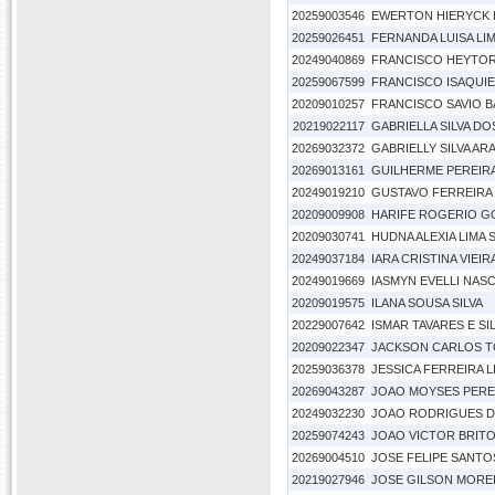
20259003546
EWERTON HIERYCK 
20259026451
FERNANDA LUISA LIM
20249040869
FRANCISCO HEYTOR 
20259067599
FRANCISCO ISAQUIE
20209010257
FRANCISCO SAVIO 
20219022117
GABRIELLA SILVA D
20269032372
GABRIELLY SILVA AR
20269013161
GUILHERME PEREIR
20249019210
GUSTAVO FERREIRA
20209009908
HARIFE ROGERIO G
20209030741
HUDNA ALEXIA LIMA
20249037184
IARA CRISTINA VIEIRA
20249019669
IASMYN EVELLI NASC
20209019575
ILANA SOUSA SILVA
20229007642
ISMAR TAVARES E SI
20209022347
JACKSON CARLOS T
20259036378
JESSICA FERREIRA LI
20269043287
JOAO MOYSES PEREI
20249032230
JOAO RODRIGUES DE
20259074243
JOAO VICTOR BRIT
20269004510
JOSE FELIPE SANTO
20219027946
JOSE GILSON MORE