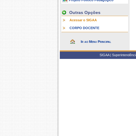
Projeto Político Pedagógico
Outras Opções
Acessar o SIGAA
CORPO DOCENTE
Ir ao Menu Principal
SIGAA | Superintendência