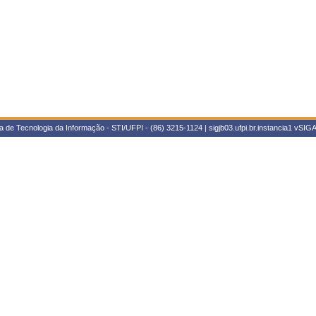
 de Tecnologia da Informação - STI/UFPI - (86) 3215-1124 | sigjb03.ufpi.br.instancia1
vSIGA