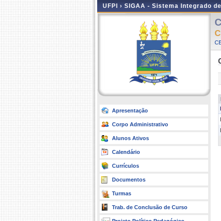
UFPI ›
SIGAA - Sistema Integrado d
C
C
CE
Apresentação
Corpo Administrativo
Alunos Ativos
Calendário
Currículos
Documentos
Turmas
Trab. de Conclusão de Curso