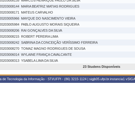
20203008135
MARCOS HENRIQUE PAULO DA SILVA
20203008144
MARIA BEATRIZ MATIAS RODRIGUES
20203008171
MATEUS CARVALHO
20203005966
MAYQUE DO NASCIMENTO VIEIRA
20203005984
PABLO AUGUSTO MORAIS SIQUEIRA
20203008206
RAI GONÇALVES DA SILVA
20203008215
ROBERT PEREIRA LIMA
20203008242
SABRINA DA CONCEIÇÃO VERÍSSIMO FERREIRA
20203008270
TOMAZ MAGNO RODRIGUES DE SOUSA
20203006014
WYLAINE FRANÇA CAVALCANTE
20203008313
YSABELA LIMA DA SILVA
23 Studens Disponíveis
 de Tecnologia da Informação - STI/UFPI - (86) 3215-1124 | sigjb05.ufpi.br.instancia1
vSIGA