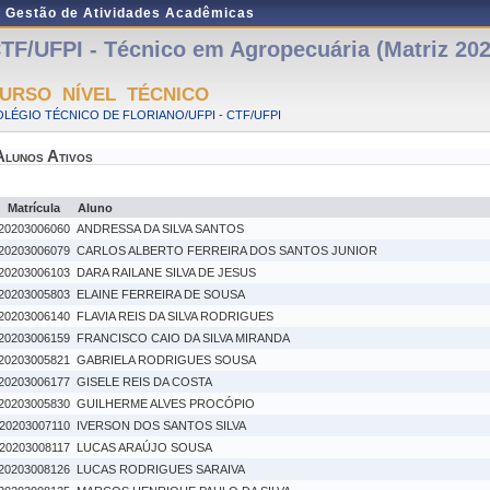
e Gestão de Atividades Acadêmicas
TF/UFPI - Técnico em Agropecuária (Matriz 202
URSO NÍVEL TÉCNICO
LÉGIO TÉCNICO DE FLORIANO/UFPI - CTF/UFPI
Alunos Ativos
Matrícula
Aluno
20203006060
ANDRESSA DA SILVA SANTOS
20203006079
CARLOS ALBERTO FERREIRA DOS SANTOS JUNIOR
20203006103
DARA RAILANE SILVA DE JESUS
20203005803
ELAINE FERREIRA DE SOUSA
20203006140
FLAVIA REIS DA SILVA RODRIGUES
20203006159
FRANCISCO CAIO DA SILVA MIRANDA
20203005821
GABRIELA RODRIGUES SOUSA
20203006177
GISELE REIS DA COSTA
20203005830
GUILHERME ALVES PROCÓPIO
20203007110
IVERSON DOS SANTOS SILVA
20203008117
LUCAS ARAÚJO SOUSA
20203008126
LUCAS RODRIGUES SARAIVA