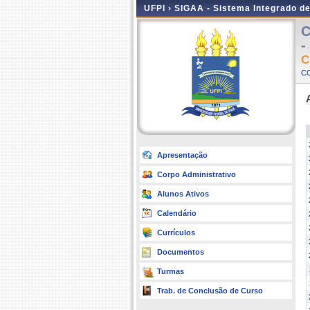
UFPI ›
SIGAA - Sistema Integrado d
C
-
C
CO
Apresentação
Corpo Administrativo
Alunos Ativos
Calendário
Currículos
Documentos
Turmas
Trab. de Conclusão de Curso