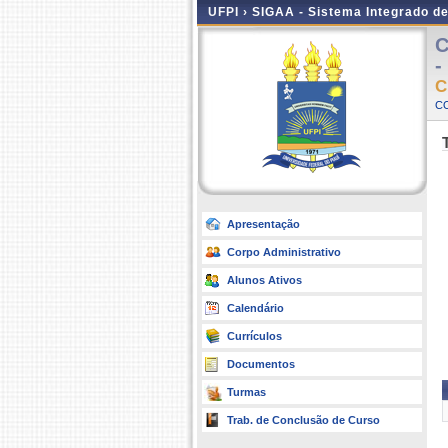
UFPI ›
SIGAA - Sistema Integrado d
C
-
C
CO
Apresentação
Corpo Administrativo
Alunos Ativos
Calendário
Currículos
Documentos
Turmas
Trab. de Conclusão de Curso