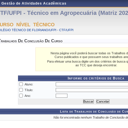
e Gestão de Atividades Acadêmicas
TF/UFPI - Técnico em Agropecuária (Matriz 202
URSO NÍVEL TÉCNICO
LÉGIO TÉCNICO DE FLORIANO/UFPI - CTF/UFPI
Trabalhos De Conclusão De Curso
Nesta página você poderá buscar todas os Trabalhos 
Curso publicados e que possuem seus trabalhos an
Para efetuar uma busca digite um dos critérios de busca q
ao TCC que deseja encontrar.
Informe os critérios de Busca
Aluno:
Título:
Ano:
Lista de Trabalhos de Conclusão de Cu
Não foi encontrada nenhum Trabalho de Conclusão d