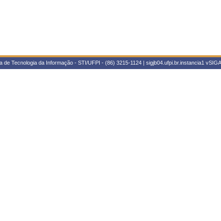
 de Tecnologia da Informação - STI/UFPI - (86) 3215-1124 | sigjb04.ufpi.br.instancia1
vSIGA