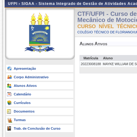
UFPI ›
SIGAA - Sistema Integrado de Gestão de Atividades Ac
CTF/UFPI - Curso de
Mecânico de Motocicl
CURSO NÍVEL TÉCNIC
COLÉGIO TÉCNICO DE FLORIANO/UFP
Alunos Ativos
Matrícula
Aluno
20223008188
MAYKE WILLIAM DE 
Apresentação
Corpo Administrativo
Alunos Ativos
Calendário
Currículos
Documentos
Turmas
Trab. de Conclusão de Curso