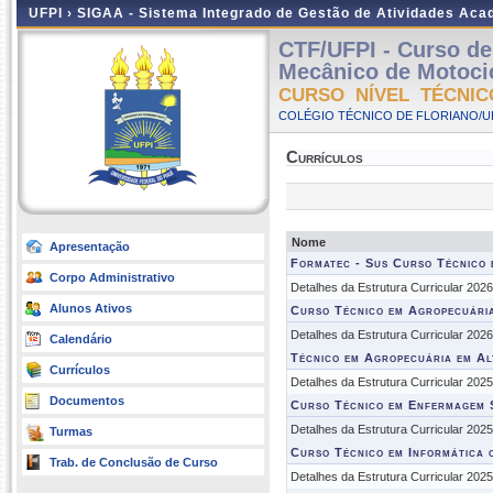
UFPI ›
SIGAA - Sistema Integrado de Gestão de Atividades Ac
CTF/UFPI - Curso de
Mecânico de Motocicl
CURSO NÍVEL TÉCNIC
COLÉGIO TÉCNICO DE FLORIANO/UFP
Currículos
Nome
Apresentação
Formatec - Sus Curso Técnico
Corpo Administrativo
Detalhes da Estrutura Curricular 202
Alunos Ativos
Curso Técnico em Agropecuária
Detalhes da Estrutura Curricular 202
Calendário
Técnico em Agropecuária em Al
Currículos
Detalhes da Estrutura Curricular 202
Documentos
Curso Técnico em Enfermagem 
Detalhes da Estrutura Curricular 202
Turmas
Curso Técnico em Informática 
Trab. de Conclusão de Curso
Detalhes da Estrutura Curricular 202