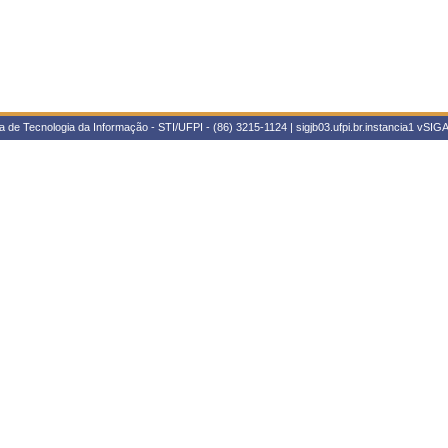
 de Tecnologia da Informação - STI/UFPI - (86) 3215-1124 | sigjb03.ufpi.br.instancia1
vSIGA