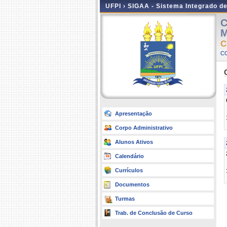
UFPI ›
SIGAA - Sistema Integrado d
C
M
C
CO
Apresentação
Corpo Administrativo
Alunos Ativos
Calendário
Currículos
Documentos
Turmas
Trab. de Conclusão de Curso