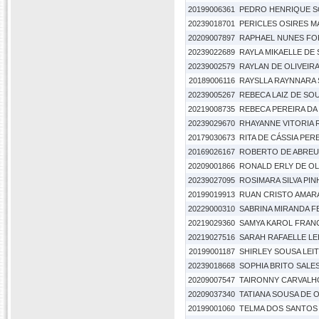
20199006361
PEDRO HENRIQUE S
20239018701
PERICLES OSIRES 
20209007897
RAPHAEL NUNES FO
20239022689
RAYLA MIKAELLE DE
20239002579
RAYLAN DE OLIVEIR
20189006116
RAYSLLA RAYNNARA 
20239005267
REBECA LAIZ DE SO
20219008735
REBECA PEREIRA DA
20239029670
RHAYANNE VITORIA
20179030673
RITA DE CÁSSIA PER
20169026167
ROBERTO DE ABREU
20209001866
RONALD ERLY DE OL
20239027095
ROSIMARA SILVA PIN
20199019913
RUAN CRISTO AMARA
20229000310
SABRINA MIRANDA F
20219029360
SAMYA KAROL FRANC
20219027516
SARAH RAFAELLE LEI
20199001187
SHIRLEY SOUSA LEIT
20239018668
SOPHIA BRITO SALE
20209007547
TAIRONNY CARVALH
20209037340
TATIANA SOUSA DE O
20199001060
TELMA DOS SANTOS