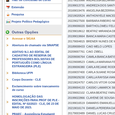
Trab. de Conclusão de Curso
20179025566
ANDRESSA BELARMI
20199013731
ANDREZA DOS SANT
Extensão
20169019476
ANGELINA BEZERRA
Pesquisa
20219020524
ANTHONYELE MACE
20229027500
BARBARA RIBEIRO 
Projeto Político Pedagógico
20199006020
BARTHOLOMEU FELIX
20239018612
BEATRIZ MIRANDA D
Outras Opções
20199019664
BIANCA MARIA CAS
Acessar o SIGAA
20179004815
BRENER NUNES DE 
Abertura de chamado via SINAPSE
20189008433
CAIO MELO LOPES
20209007761
CAIO ZIBELL
ADITIVO N.1 AO EDITAL DE
CADASTRO DE RESERVA DE
20209006764
CAMILA BIANCA BATIS
PROFESSORES BOLSISTAS DE
20229008523
CAMILLA MARIANA F
PORTUGUÊS COMO LÍNGUA
ESTRANGEIRA (PLE)
20199006380
CARLA REJANE RODR
20169037400
CARLA SUIANE ROS
Biblioteca UFPI
20209029230
CARLLA RAYSSA VIAN
Corpo Docente - CLE
20219024757
CARLOS VITOR GOM
Esclarecimento sobre trancamento
20199004133
CASSIO LAMARCK SIL
de curso
20239002102
CLARA BEATRIZ FAR
HOMOLOGAÇÃO DAS
20199022866
CLAYENE DE SOUSA
INSCRIÇÕES PARA PROF DE PLE -
20199016519
DAMARIS EMANUELL
EDITAL Nº 02/2023 - CLE, DE 23 DE
MAIO DE 2023.
20219016174
DANIELA PEREIRA 
20179003489
DANIEL LUCAS CRUZ 
PRAEC - Assistência Estudantil