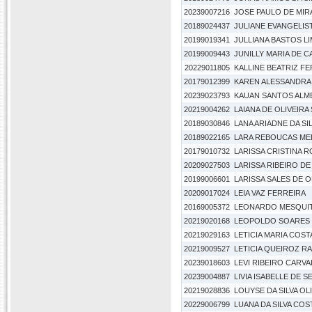
20239007216
JOSE PAULO DE MIR
20189024437
JULIANE EVANGELIS
20199019341
JULLIANA BASTOS L
20199009443
JUNILLY MARIA DE 
20229011805
KALLINE BEATRIZ F
20179012399
KAREN ALESSANDRA
20239023793
KAUAN SANTOS ALM
20219004262
LAIANA DE OLIVEIRA 
20189030846
LANA ARIADNE DA SI
20189022165
LARA REBOUCAS ME
20179010732
LARISSA CRISTINA 
20209027503
LARISSA RIBEIRO D
20199006601
LARISSA SALES DE O
20209017024
LEIA VAZ FERREIRA
20169005372
LEONARDO MESQUIT
20219020168
LEOPOLDO SOARES 
20219029163
LETICIA MARIA COS
20219009527
LETICIA QUEIROZ R
20239018603
LEVI RIBEIRO CARV
20239004887
LIVIA ISABELLE DE 
20219028836
LOUYSE DA SILVA OL
20229006799
LUANA DA SILVA COS