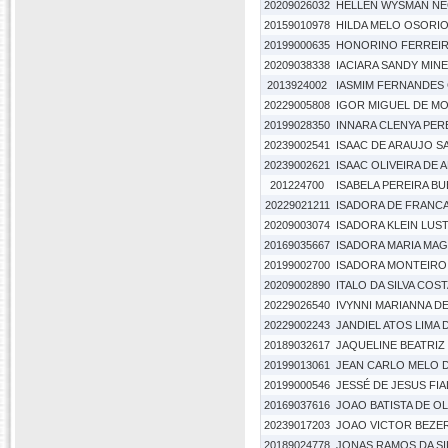
20209026032
HELLEN WYSMAN NE
20159010978
HILDA MELO OSORIO
20199000635
HONORINO FERREIR
20209038338
IACIARA SANDY MIN
2013924002
IASMIM FERNANDES 
20229005808
IGOR MIGUEL DE M
20199028350
INNARA CLENYA PER
20239002541
ISAAC DE ARAUJO S
20239002621
ISAAC OLIVEIRA DE 
201224700
ISABELA PEREIRA B
20229021211
ISADORA DE FRANC
20209003074
ISADORA KLEIN LUS
20169035667
ISADORA MARIA MAG
20199002700
ISADORA MONTEIRO 
20209002890
ITALO DA SILVA COS
20229026540
IVYNNI MARIANNA D
20229002243
JANDIEL ATOS LIMA
20189032617
JAQUELINE BEATRIZ
20199013061
JEAN CARLO MELO D
20199000546
JESSÉ DE JESUS FI
20169037616
JOAO BATISTA DE OL
20239017203
JOAO VICTOR BEZE
20189024778
JONAS RAMOS DA SI