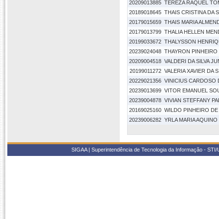
20209013885
TEREZA RAQUEL TO
20189018645
THAIS CRISTINA DA S
20179015659
THAIS MARIA ALMEN
20179013799
THALIA HELLEN MEN
20199033672
THALYSSON HENRIQ
20239024048
THAYRON PINHEIRO
20209004518
VALDERI DA SILVA J
20199011272
VALERIA XAVIER DA S
20229021356
VINICIUS CARDOSO
20239013699
VITOR EMANUEL SO
20239004878
VIVIAN STEFFANY P
20169025160
WILDO PINHEIRO DE
20239006282
YRLA MARIA AQUINO
SIGAA | Superintendência de Tecnologia da Informação - STI/UF