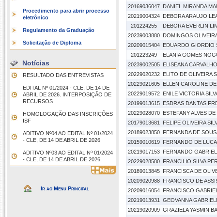
20169036047
DANIEL MIRANDA M
Procedimento para abrir processo
20219004324
DEBORA ARAUJO LE
eletrônico
201224255
DEBORA EVERLIN LIM
Regulamento da Graduação
20239003880
DOMINGOS OLIVEIR
Solicitação de Diploma
20209015404
EDUARDO GIORDIO 
201223249
ELANIA GOMES NOG
Notícias
20239002505
ELISEANA CARVALH
20229020232
ELITO DE OLIVEIRA S
RESULTADO DAS ENTREVISTAS
20229021605
ELLEN CAROLINE DE
EDITAL Nº 01/2024 - CLE, DE 14 DE
20229019572
ENILE VICTORIA SIL
ABRIL DE 2026. INTERPOSIÇÃO DE
RECURSOS
20199013615
ESDRAS DANTAS FRE
20229028070
ESTEFANY ALVES DE
HOMOLOGAÇÃO DAS INSCRIÇÕES
ISF
20179013681
FELIPE OLIVEIRA SIL
20189023850
FERNANDA DE SOU
ADITIVO Nº04 AO EDITAL Nº 01/2024
- CLE, DE 14 DE ABRIL DE 2026
20159010619
FERNANDO DE LUCAS
20219017153
FERNANDO GABRIEL
ADITIVO Nº03 AO EDITAL Nº 01/2024
- CLE, DE 14 DE ABRIL DE 2026.
20229028580
FRANCILIO SILVA PE
20189013845
FRANCISCA DE OLIV
20209020988
FRANCISCO DE ASSI
Ir ao Menu Principal
20209016054
FRANCISCO GABRIE
20219013931
GEOVANNA GABRIEL
20219020909
GRAZIELA YASMIN B