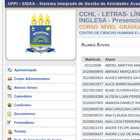
UFPI ›
SIGAA - Sistema Integrado de Gestão de Atividades Ac
CCHL - LETRAS- LÍ
INGLESA - Presencia
CURSO NÍVEL GRADU
CENTRO DE CIENCIAS HUMANAS E L
Alunos Ativos
Matrícula
Aluno
201219596
ABDIEL MARTINS MAI
Apresentação
20159009959
ABRAAO MARQUES 
20239003923
AGNES MENDES DA 
Corpo Administrativo
20219022977
ALICE BARBOSA ARR
Alunos Ativos
20179013402
ALINE OLIVEIRA RO
Calendário
20189026389
ALYSON LUAN PERE
20169037803
AMANDA DANIELE RA
Currículos
20229009736
ANA CAROLINA CAR
Documentos
20209036370
ANA CLÁUDIA SOUS
20199015941
ANA LUIZA FERREIRA
Formulários
20219021970
ANDRE FELIPE AMA
Turmas
20199008437
ANDRE LUIZ DE ARA