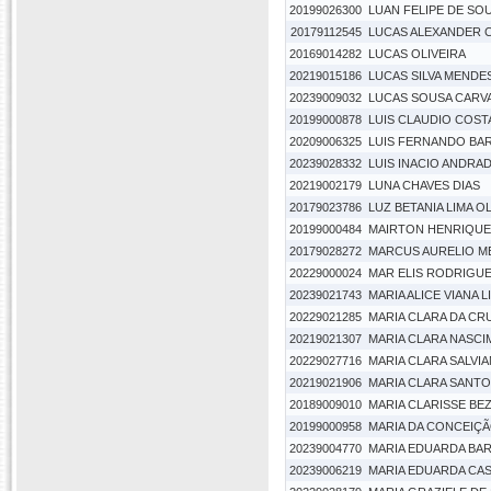
20199026300
LUAN FELIPE DE SOU
20179112545
LUCAS ALEXANDER 
20169014282
LUCAS OLIVEIRA
20219015186
LUCAS SILVA MENDE
20239009032
LUCAS SOUSA CARV
20199000878
LUIS CLAUDIO COST
20209006325
LUIS FERNANDO BA
20239028332
LUIS INACIO ANDRA
20219002179
LUNA CHAVES DIAS
20179023786
LUZ BETANIA LIMA O
20199000484
MAIRTON HENRIQUE
20179028272
MARCUS AURELIO M
20229000024
MAR ELIS RODRIGU
20239021743
MARIA ALICE VIANA L
20229021285
MARIA CLARA DA CR
20219021307
MARIA CLARA NASC
20229027716
MARIA CLARA SALVI
20219021906
MARIA CLARA SANTOS
20189009010
MARIA CLARISSE BE
20199000958
MARIA DA CONCEIÇ
20239004770
MARIA EDUARDA BA
20239006219
MARIA EDUARDA CA