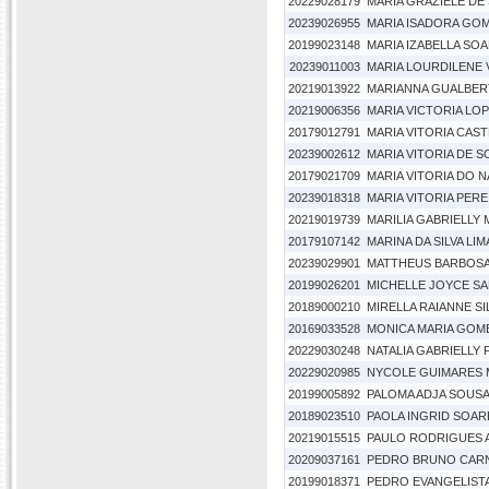
20229028179
MARIA GRAZIELE DE
20239026955
MARIA ISADORA GO
20199023148
MARIA IZABELLA SO
20239011003
MARIA LOURDILENE 
20219013922
MARIANNA GUALBER
20219006356
MARIA VICTORIA LOP
20179012791
MARIA VITORIA CAS
20239002612
MARIA VITORIA DE 
20179021709
MARIA VITORIA DO 
20239018318
MARIA VITORIA PER
20219019739
MARILIA GABRIELLY 
20179107142
MARINA DA SILVA LIM
20239029901
MATTHEUS BARBOSA
20199026201
MICHELLE JOYCE SA
20189000210
MIRELLA RAIANNE S
20169033528
MONICA MARIA GOM
20229030248
NATALIA GABRIELLY
20229020985
NYCOLE GUIMARES
20199005892
PALOMA ADJA SOUSA
20189023510
PAOLA INGRID SOAR
20219015515
PAULO RODRIGUES 
20209037161
PEDRO BRUNO CARN
20199018371
PEDRO EVANGELIST