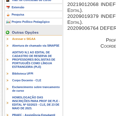
Trab. de Conclusão de Curso
20219012068 INDEFERI
Extensão
Edital).
Pesquisa
20209019379 INDEFERI
Edital).
Projeto Político Pedagógico
20209006764 DEFE
Outras Opções
Acessar o SIGAA
Prof
Coorde
Abertura de chamado via SINAPSE
ADITIVO N.1 AO EDITAL DE
CADASTRO DE RESERVA DE
PROFESSORES BOLSISTAS DE
PORTUGUÊS COMO LÍNGUA
ESTRANGEIRA (PLE)
Biblioteca UFPI
Corpo Docente - CLE
Esclarecimento sobre trancamento
de curso
HOMOLOGAÇÃO DAS
INSCRIÇÕES PARA PROF DE PLE -
EDITAL Nº 02/2023 - CLE, DE 23 DE
MAIO DE 2023.
PRAEC - Assistência Estudantil