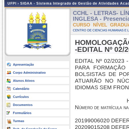
UFPI ›
SIGAA - Sistema Integrado de Gestão de Atividades Ac
CCHL - LETRAS- LÍ
INGLESA - Presencia
CURSO NÍVEL GRADU
CENTRO DE CIENCIAS HUMANAS E L
HOMOLOGAÇÃO
-EDITAL Nº 02/
EDITAL Nº 02/2023
Apresentação
PARA FORMAÇÃO
Corpo Administrativo
BOLSISTAS DE PO
ATUARÃO NO NÚCL
Alunos Ativos
IDIOMAS SEM FRON
Calendário
Currículos
Documentos
Número de matrícula n
Formulários
20199006020 DEFE
Turmas
20209015208 DEFE