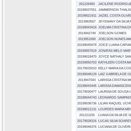
201226483
JACILENE RODRIGUE
20189037551
JAMMERSON THALIS
20199021911
JAZIEL COSTA OLIVE
2013963557
JEYSSIANY DA SILV
20199043418
JOELMA CRISTINA DA
2014942749
JOELSON GOMES
2013951000
JOELSON NUNES AM
20199045978
JOICE LUANA CARV
20169057619
JONATAS MELO MAR
20199018470
JOYCE NATHALY SA
20159050703
KATHLEEN COSTA M
20179025010
KELLY MARIA DA CO
20199048129
LAIZ GABRIELA DE O
2013947043
LARISSA CRISTINA M
20199043445
LARISSA DAMASCEN
20179030477
LAURISA DE SOUSA 
20189044743
LEONARDO SAMPAIO
20199036736
LILIAN RAQUEL UCHÔ
20189012131
LOURDES MARIA MEI
201221155
LUANA DA SILVA DE 
20179028316
LUCAS SILVA SOARE
20199046376
LUCIANA DE OLIVEIR