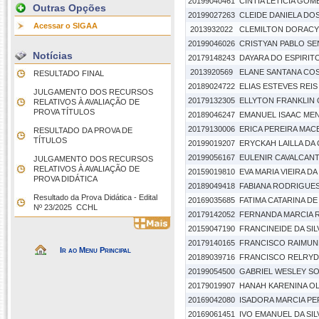
20199040461
CÍNTIA LETÍCIA GOM
Outras Opções
20199027263
CLEIDE DANIELA DO
Acessar o SIGAA
2013932022
CLEMILTON DORACY 
20199046026
CRISTYAN PABLO S
Notícias
20179148243
DAYARA DO ESPIRI
2013920569
ELANE SANTANA CO
RESULTADO FINAL
20189024722
ELIAS ESTEVES REIS
JULGAMENTO DOS RECURSOS
20179132305
ELLYTON FRANKLIN 
RELATIVOS À AVALIAÇÃO DE
PROVA TÍTULOS
20189046247
EMANUEL ISAAC MEN
20179130006
ERICA PEREIRA MA
RESULTADO DA PROVA DE
TÍTULOS
20199019207
ERYCKAH LAILLA DA 
20199056167
EULENIR CAVALCAN
JULGAMENTO DOS RECURSOS
RELATIVOS À AVALIAÇÃO DE
20159019810
EVA MARIA VIEIRA DA 
PROVA DIDÁTICA
20189049418
FABIANA RODRIGUE
Resultado da Prova Didática - Edital
20169035685
FATIMA CATARINA DE
Nº 23/2025  CCHL
20179142052
FERNANDA MARCIA 
20159047190
FRANCINEIDE DA SIL
20179140165
FRANCISCO RAIMUN
Ir ao Menu Principal
20189039716
FRANCISCO RELRYDY
20199054500
GABRIEL WESLEY S
20179019907
HANAH KARENINA OL
20169042080
ISADORA MARCIA PE
20169061451
IVO EMANUEL DA SIL