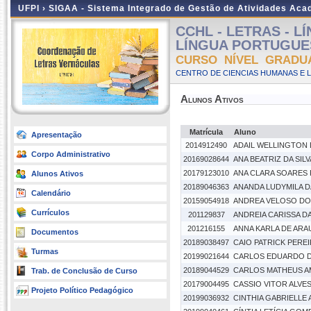
UFPI ›
SIGAA - Sistema Integrado de Gestão de Atividades Ac
CCHL - LETRAS - 
LÍNGUA PORTUGUESA 
CURSO NÍVEL GRADU
CENTRO DE CIENCIAS HUMANAS E L
Alunos Ativos
Matrícula
Aluno
Apresentação
2014912490
ADAIL WELLINGTON
Corpo Administrativo
20169028644
ANA BEATRIZ DA SIL
20179123010
ANA CLARA SOARES
Alunos Ativos
20189046363
ANANDA LUDYMILA 
Calendário
20159054918
ANDREA VELOSO DO
Currículos
201129837
ANDREIA CARISSA 
201216155
ANNA KARLA DE ARA
Documentos
20189038497
CAIO PATRICK PEREI
Turmas
20199021644
CARLOS EDUARDO 
20189044529
CARLOS MATHEUS AM
Trab. de Conclusão de Curso
20179004495
CASSIO VITOR ALVE
Projeto Político Pedagógico
20199036932
CINTHIA GABRIELLE