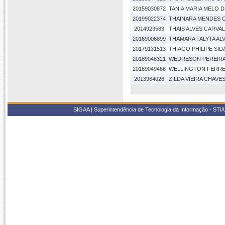
20159030872
TANIA MARIA MELO 
20199022374
THAINARA MENDES O
2014923583
THAIS ALVES CARVA
20169006899
THAMARA TALYTA AL
20179131513
THIAGO PHILIPE SILV
20189048321
WEDRESON PEREIRA 
20169049466
WELLINGTON FERREI
2013964026
ZILDA VIEIRA CHAVE
SIGAA | Superintendência de Tecnologia da Informação - STI/UF