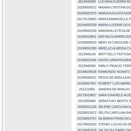
2014945698
LUCIANA GUERRA R
20209009372
MAIARA CRISTINA S
20209020370
MARIA AUGUSTA NO
20179135853
MARIA EMANOELLE P
20199055259
MARIA LUZENIR DO
20209062290
MARIANA LETÍCIA DE
20169019841
MATHEUS APARECIDO
20189008003
MERCYA CAROLINE 
20189052280
MIRELLE ALMEIDA C
2013949146
MISTTIELLY FEITOSA 
20189031066
NAYRA JANAYRA AR
2013948309
PABLO PIKACIO FER
20189039538
RAIMUNDO NONATO L
20189046022
REGIS DE AREA LEA
20199057807
ROBERT LUIS BARR
201221950
SANDRA DE ARAUJO 
20179019827
SARA GRASIELE ALV
2013955680
SEBASTIAO BENTO D
20209011236
SELENE CAROLINA 
20209010972
SELITA CAROLINA S
20159054767
SILMARIA FRANCISCA
20179093252
STENIO LUCAS DA SI
20159047628
TALITA SULDARIO DA