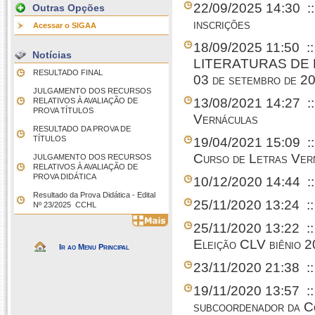
22/09/2025 14:30
:
Outras Opções
inscrições
Acessar o SIGAA
18/09/2025 11:50
:
Notícias
LITERATURAS DE L
RESULTADO FINAL
03 de setembro de 2
JULGAMENTO DOS RECURSOS
13/08/2021 14:27
:
RELATIVOS À AVALIAÇÃO DE
PROVA TÍTULOS
Vernáculas
RESULTADO DA PROVA DE
TÍTULOS
19/04/2021 15:09
:
Curso de Letras Ver
JULGAMENTO DOS RECURSOS
RELATIVOS À AVALIAÇÃO DE
PROVA DIDÁTICA
10/12/2020 14:44
:
Resultado da Prova Didática - Edital
25/11/2020 13:24
::
Nº 23/2025  CCHL
25/11/2020 13:22
::
Eleição CLV biênio 
Ir ao Menu Principal
23/11/2020 21:38
:
19/11/2020 13:57
::
subcoordenador da C