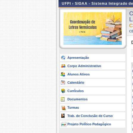
UFPI ›
SIGAA - Sistema Integrado d
C
L
C
CE
Apresentação
Corpo Administrativo
Alunos Ativos
Calendário
Currículos
Documentos
Turmas
Trab. de Conclusão de Curso
Projeto Político Pedagógico