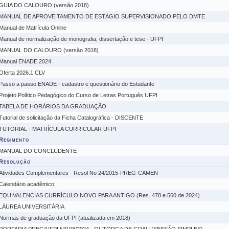
GUIA DO CALOURO (versão 2018)
MANUAL DE APROVEITAMENTO DE ESTÁGIO SUPERVISIONADO PELO DMTE
Manual de Matrícula Online
Manual de normalização de monografia, dissertação e tese - UFPI
MANUAL DO CALOURO (versão 2018)
Manual ENADE 2024
Oferta 2026.1 CLV
Passo a passo ENADE - cadastro e questionário do Estudante
Projeto Político Pedagógico do Curso de Letras Português UFPI
TABELA DE HORÁRIOS DA GRADUAÇÃO
Tutorial de solicitação da Ficha Catalográfica - DISCENTE
TUTORIAL - MATRÍCULA CURRICULAR UFPI
Regimento
MANUAL DO CONCLUDENTE
Resolução
Atividades Complementares - Resol No 24/2015-PREG-CAMEN
Calendário acadêmico
EQUIVALENCIAS CURRÍCULO NOVO PARA ANTIGO (Res. 478 e 560 de 2024)
LÁUREA UNIVERSITÁRIA
Normas de graduação da UFPI (atualizada em 2018)