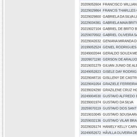
20209052604
FRANCISCO WILLIAN 
20229029864
FRANCIS THARLLES
20229029800
GABRIELA DA SILVA L
20229034381
GABRIELA MAIA BRIT
20219027104
GABRIEL DE BRITO 
20259070502
GABRIEL OLIVEIRA S
20229042632
GENIANA MIRANDA 
20199052524
GENIEL RODRIGUES
20249002044
GERALDO SOUZA M
20209071190
GERSON DE ARAUJO
20219031279
GILVAN JUNIO DE A
20249052823
GISELE DAY RODRIG
20229048716
GISLLENY DE CAST
20229041054
GRAZIELE FERREIR
20239024290
GRAZILENE CRUZ 
20249004530
GUSTAVO ALFREDO 
20239001974
GUSTAVO DA SILVA
20259070119
GUSTAVO DOS SANT
20219010045
GUSTAVO SOUSA AR
20259032136
GUSTAVO VILAR BR
20229026174
HANIELY KELLY CARV
20249052672
HÁVILLA OLIVEIRA D