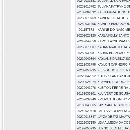
20249031681
JULIANA DE CARVAL
20239015782
JULIANA KATRYNE O
20189002832
KAISA MARA DE SOUS
20259079769
KAMILA COSTA DOS
20259031406
KAMILLY BIANCA SO
201157573
KARINE DO NASCIM
20209023120
KARLA KELLY SANT
20249049050
KAROLLAYNE WANES
20259079007
KAUAN ARAUJO DA S
20259030481
KAUAN BRANDAO PE
20219040394
KAYLANE DA SILVA S
20219031798
KAYLON CARNEIRO 
20209056935
KELSON JOSE VIEIR
20229042552
KHELVISLAN DA SILV
20209024074
KLAYVER RODRIGUE
20229041976
KLEITON FERREIRA 
20189036901
KLUIVERT DE SOUS
20259032940
KRISVAN DHOMINY P
20189049365
LAIS SAMEA SANTOS
20249029718
LARYSSE OLIVEIRA 
20229016347
LAYZA DE FATIMA A
20229037150
LEIA ALMEIDA DA CO
20199055295
LENNO DE ALMEIDA V