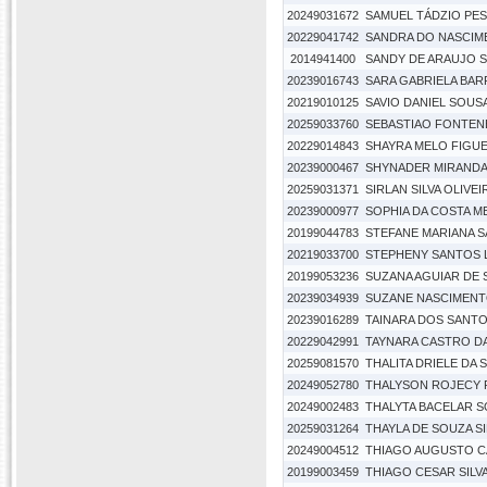
20249031672
SAMUEL TÁDZIO PE
20229041742
SANDRA DO NASCIME
2014941400
SANDY DE ARAUJO 
20239016743
SARA GABRIELA BA
20219010125
SAVIO DANIEL SOUS
20259033760
SEBASTIAO FONTEN
20229014843
SHAYRA MELO FIGU
20239000467
SHYNADER MIRANDA
20259031371
SIRLAN SILVA OLIVEI
20239000977
SOPHIA DA COSTA M
20199044783
STEFANE MARIANA 
20219033700
STEPHENY SANTOS 
20199053236
SUZANA AGUIAR DE
20239034939
SUZANE NASCIMENT
20239016289
TAINARA DOS SANTO
20229042991
TAYNARA CASTRO DA
20259081570
THALITA DRIELE DA 
20249052780
THALYSON ROJECY 
20249002483
THALYTA BACELAR 
20259031264
THAYLA DE SOUZA SI
20249004512
THIAGO AUGUSTO CA
20199003459
THIAGO CESAR SILVA