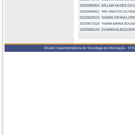
20259080920
WILLIAN NUNES DA S
20259080812
YAN SANTOS OLIVEI
20229029372
YASMIN FATIMA LOP
20259071528
YNARA MARIA SOUSA 
20259081159
ZILMARA ALBUQUERQ
SIGAA | Superintendência de Tecnologia da Informação - STI/UF