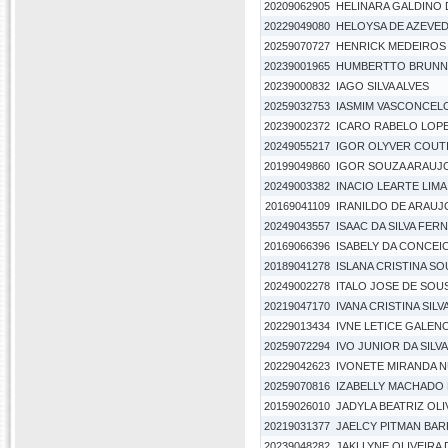
20209062905
HELINARA GALDINO 
20229049080
HELOYSA DE AZEVE
20259070727
HENRICK MEDEIROS
20239001965
HUMBERTTO BRUNN
20239000832
IAGO SILVA ALVES
20259032753
IASMIM VASCONCELO
20239002372
ICARO RABELO LOP
20249055217
IGOR OLYVER COUT
20199049860
IGOR SOUZA ARAUJ
20249003382
INACIO LEARTE LIMA
20169041109
IRANILDO DE ARAUJ
20249043557
ISAAC DA SILVA FER
20169066396
ISABELY DA CONCEI
20189041278
ISLANA CRISTINA S
20249002278
ITALO JOSE DE SOU
20219047170
IVANA CRISTINA SIL
20229013434
IVNE LETICE GALEN
20259072294
IVO JUNIOR DA SILVA
20229042623
IVONETE MIRANDA 
20259070816
IZABELLY MACHADO
20159026010
JADYLA BEATRIZ OLI
20219031377
JAELCY PITMAN BAR
20239048282
JAKLLYNE OLIVEIRA D