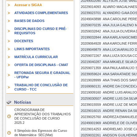
20249002090
ALLYSON JOSE VAN
Acessar o SIGAA
20229014093
ALVARO MAGALHAES
ATIVIDADES COMPLEMENTARES
20239023701
ALYANDRO GAIA DO
20249043898
ANA CAROLINE PERE
BASES DE DADOS
20259070235
ANA JULIA GALENO
DISCIPLINAS DO CURSO E PRÉ-
20259032842
ANA JULIA OLIVEIRA 
REQUISITOS
20199032844
ANA KARLA NASCIM
DOCENTES
20209064928
ANA KAROLINE FER
LINKS IMPORTANTES
20199049879
ANA LUCIA ARAUJO D
20259072267
ANA LUIZA SOUSA C
MATRÍCULA CURRICULAR
20219040287
ANA MIKAELE SILVA
OFERTA DE DISCIPLINAS - CMAT
20259071359
ANA PAULA ARAUJO
RETOMADA SEGURA E GRADUAL
20239059624
ANA SARA ATAIDE SIL
- UFDPar
20219028999
ANA THAIS DOS SAN
TRABALHO DE CONCLUSÃO DE
20169060131
ANDRE DA CONCEIC
CURSO - TCC
20219009160
ANDRE LUIS ARAUJO
20259030507
ANDRE LUIS DA SILV
Notícias
20239015559
ANDRE LUIZ DE MOR
CRONOGRAMA DE
20229016015
ANDRE RENAN DA SI
APRESENTAÇÃO DOS TRABALHOS
20239025760
ANDREZA EMANUELE
DE CONCLUSÃO DE CURSO 
2025.2
20249001969
ANDRIELE DE OLIVE
20229014253
ANDRIELMO JOSE CA
II Simpósio dos Egressos do Curso
de Matemática- SEC(Mat)
20259032261
ANDSON GUILHERME 