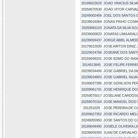
20189022620
JOAO VINICIUS SIL
20259070530
JOAO VITOR CARVAL
20249002456
JOEL DOS SANTOS 
20239016064
JONAS PINHO COS
20259081103
JONATA DA SILVA SO
20239000823
JONATAS LIMA ARAU
20239059437
JORGE ABIEL ALMEID
20179012030
JOSE AIRTON DINIZ
20229034766
JOSEANE DOS SANT
20159049201
JOSE EDMO DO NAS
2014913845
JOSE FELIPE FERRE
20239034400
JOSE GABRIEL DA S
20239034803
JOSE GABRIEL SILVA
20199037395
JOSE GENILSON PE
20209061701
JOSE HENRIQUE DO
20259075017
JOSELANE CARDOS
20259070164
JOSE MANOEL DOS
201251029
JOSE PEREIRA DE C
20209027352
JOSE RICARDO MEL
20249055950
JOSE SANTOS DO 
20189049490
JOSIELE OLIVEIRA L
20239059393
JUAN DE CARVALHO