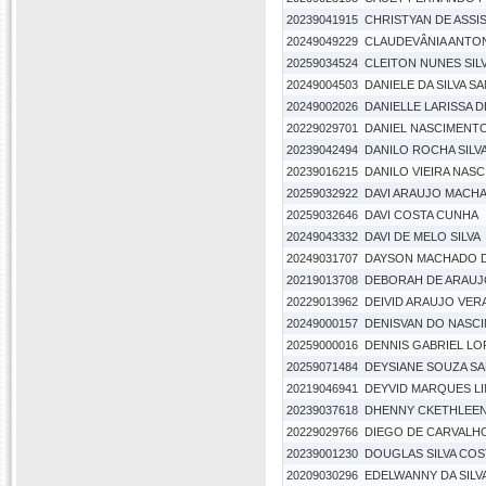
20239041915
CHRISTYAN DE ASSI
20249049229
CLAUDEVÂNIA ANTON
20259034524
CLEITON NUNES SIL
20249004503
DANIELE DA SILVA S
20249002026
DANIELLE LARISSA D
20229029701
DANIEL NASCIMENTO
20239042494
DANILO ROCHA SILV
20239016215
DANILO VIEIRA NAS
20259032922
DAVI ARAUJO MACH
20259032646
DAVI COSTA CUNHA
20249043332
DAVI DE MELO SILVA
20249031707
DAYSON MACHADO 
20219013708
DEBORAH DE ARAUJ
20229013962
DEIVID ARAUJO VER
20249000157
DENISVAN DO NASC
20259000016
DENNIS GABRIEL L
20259071484
DEYSIANE SOUZA S
20219046941
DEYVID MARQUES L
20239037618
DHENNY CKETHLEEN 
20229029766
DIEGO DE CARVALH
20239001230
DOUGLAS SILVA COS
20209030296
EDELWANNY DA SIL