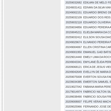
20259032682
EDILVAN DE MELO FE
20249031411
EDIVAN DA SILVA VIA
20249002151
EDUARDO BRENO DE
20259032109
EDUARDO DOS REIS
20259032118
EDUARDO OLIVEIRA
20259034856
EDUARDO PEREIRA 
20159045211
ELIELBA MARIA DA C
20259032412
ELILSON SOUSA DIA
20249029674
ELIVANDO PEREIRA 
20249004067
ELLEN CRISTINA CA
20249001950
EMANUEL GAD BATIS
20229014440
EMELY LIMA DA ROC
20249043341
EMYLANE ÉLIDA PER
20209068121
ERICA DE JESUS VIE
20249042649
EVELLYN DE MARIA 
20259075008
EVERTON SOUSA FA
20239034385
EWERTON SAMUEL S
20219027042
FABIANA MARIA PER
20179014974
FABRICIO NILTON SI
20199038490
FABRICIO SOUSA FR
20209008007
FELIPE VERAS MAC
20209025966
FERNANDO JOSE DE