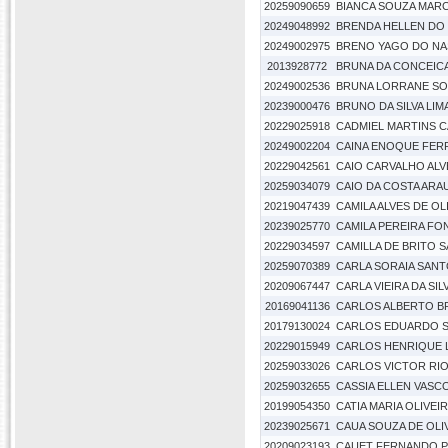
20259090659
BIANCA SOUZA MAR
20249048992
BRENDA HELLEN DO
20249002975
BRENO YAGO DO NA
2013928772
BRUNA DA CONCEIC
20249002536
BRUNA LORRANE SOU
20239000476
BRUNO DA SILVA LIM
20229025918
CADMIEL MARTINS 
20249002204
CAINA ENOQUE FER
20229042561
CAIO CARVALHO ALV
20259034079
CAIO DA COSTA ARA
20219047439
CAMILA ALVES DE OL
20239025770
CAMILA PEREIRA FO
20229034597
CAMILLA DE BRITO 
20259070389
CARLA SORAIA SAN
20209067447
CARLA VIEIRA DA SIL
20169041136
CARLOS ALBERTO B
20179130024
CARLOS EDUARDO S
20229015949
CARLOS HENRIQUE 
20259033026
CARLOS VICTOR RIO
20259032655
CASSIA ELLEN VASC
20199054350
CATIA MARIA OLIVEIR
20239025671
CAUA SOUZA DE OLI
20209023193
CAUET FERNANDO P