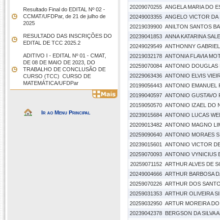
20209070255
ANGELA MARIA DO E
Resultado Final do EDITAL Nº 02 -
CCMAT/UFDPar, de 21 de julho de
20249003355
ANGELO VICTOR DA 
2025
20219039900
ANILTON SANTOS BA
RESULTADO DAS INSCRIÇÕES DO
20239041853
ANNA KATARINA SAL
EDITAL DE TCC 2025.2
20249029549
ANTHONNY GABRIEL 
ADITIVO I - EDITAL Nº 01 - CMAT,
20219032178
ANTONIA FLAVIA MO
DE 08 DE MAIO DE 2023, DO
20259070084
ANTONIO DOUGLAS 
TRABALHO DE CONCLUSÃO DE
20229063436
ANTONIO ELVIS VIE
CURSO (TCC)  CURSO DE
MATEMÁTICA/UFDPar
20199056443
ANTONIO EMANUEL 
20199040597
ANTONIO GUSTAVO
20159050570
ANTONIO IZAEL DO
Ir ao Menu Principal
20239015684
ANTONIO LUCAS WEN
20209013482
ANTONIO MAGNO LI
20259090640
ANTONIO MORAES S
20239015601
ANTONIO VICTOR DE
20259070093
ANTONIO VYNICIUS 
20259071152
ARTHUR ALVES DE 
20249004666
ARTHUR BARBOSA DA
20259070226
ARTHUR DOS SANTO
20259031353
ARTHUR OLIVEIRA SI
20259032950
ARTUR MOREIRA DO
20239042378
BERGSON DA SILVA 