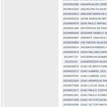
20229052085
JANAIRA ALVES SER
20239015334
JAQUELINE DA SILVA
20239034812
JARLENE MARIA DE
20259081533
JAYNE MARIA DE BRI
20249004076
JEAN PAULO MATIAS 
20259031390
JEFFERSON DE PIN
20239059446
JESSIANE REBELO 
20259034847
JHENNYF LIMA DOS
20259034883
JHEYNEFER SILVA D
20259030614
JHONANTA RIBEIRO
20249003373
JHON WILLIAM CAR
2013947722
JHOSEMILHA SOMAR
201254110
JOANDERSON SILVA 
20259030570
JOAO DE BRITO RA
20249029727
JOAO GABRIEL DOS
20259070781
JOAO GABRIEL DOS 
20229012624
JOAO HENRIQUE R
20259071896
JOAO LUCAS VIDAL 
20199013571
JOAO PAULO CASTRO
20209051901
JOAO PAULO GOME
20259071949
JOAO VICTOR DA SI
20229042006
JOAO VICTOR MACH