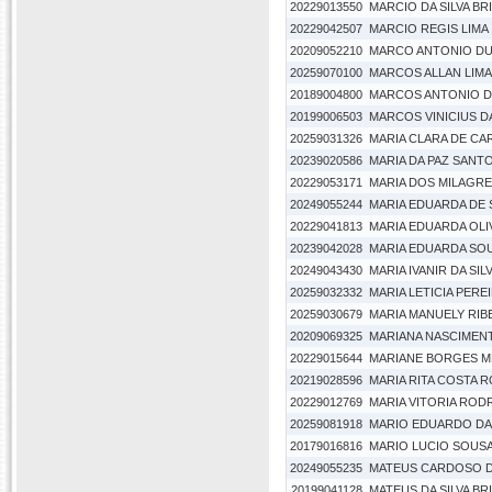
20229013550
MARCIO DA SILVA BR
20229042507
MARCIO REGIS LIMA
20209052210
MARCO ANTONIO DU
20259070100
MARCOS ALLAN LIM
20189004800
MARCOS ANTONIO DA
20199006503
MARCOS VINICIUS D
20259031326
MARIA CLARA DE CA
20239020586
MARIA DA PAZ SANT
20229053171
MARIA DOS MILAGR
20249055244
MARIA EDUARDA DE
20229041813
MARIA EDUARDA OLIV
20239042028
MARIA EDUARDA SOU
20249043430
MARIA IVANIR DA SILV
20259032332
MARIA LETICIA PER
20259030679
MARIA MANUELY RIB
20209069325
MARIANA NASCIMEN
20229015644
MARIANE BORGES 
20219028596
MARIA RITA COSTA 
20229012769
MARIA VITORIA RO
20259081918
MARIO EDUARDO DA 
20179016816
MARIO LUCIO SOUSA
20249055235
MATEUS CARDOSO D
20199041128
MATEUS DA SILVA BR