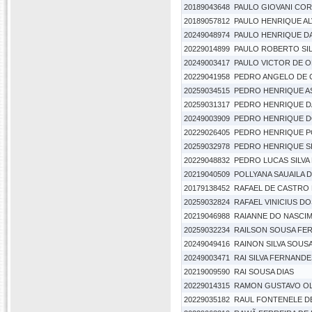
20189043648
PAULO GIOVANI COR
20189057812
PAULO HENRIQUE AL
20249048974
PAULO HENRIQUE D
20229014899
PAULO ROBERTO SI
20249003417
PAULO VICTOR DE O
20229041958
PEDRO ANGELO DE 
20259034515
PEDRO HENRIQUE 
20259031317
PEDRO HENRIQUE DA
20249003909
PEDRO HENRIQUE D
20229026405
PEDRO HENRIQUE P
20259032978
PEDRO HENRIQUE SI
20229048832
PEDRO LUCAS SILVA
20219040509
POLLYANA SAUAILA 
20179138452
RAFAEL DE CASTRO
20259032824
RAFAEL VINICIUS D
20219046988
RAIANNE DO NASCI
20259032234
RAILSON SOUSA FE
20249049416
RAINON SILVA SOUS
20249003471
RAI SILVA FERNANDE
20219009590
RAI SOUSA DIAS
20229014315
RAMON GUSTAVO OL
20229035182
RAUL FONTENELE D