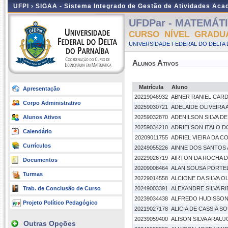
UFPI ›
SIGAA - Sistema Integrado de Gestão de Atividades Ac
UFDPar - MATEMÁTIC
CURSO NÍVEL GRADU
UNIVERSIDADE FEDERAL DO DELTA D
Alunos Ativos
Matrícula
Aluno
Apresentação
20219046932
ABNER RANIEL CAR
Corpo Administrativo
20259030721
ADELAIDE OLIVEIRA 
Alunos Ativos
20259032870
ADENILSON SILVA D
20259034210
ADRIELSON ITALO 
Calendário
20209011755
ADRIEL VIEIRA DA C
Currículos
20249055226
AINNE DOS SANTOS
20229026719
AIRTON DA ROCHA D
Documentos
20209008464
ALAN SOUSA PORTE
Turmas
20229014558
ALCIONE DA SILVA O
Trab. de Conclusão de Curso
20249003391
ALEXANDRE SILVA RI
20239034438
ALFREDO HUDISSON 
Projeto Político Pedagógico
20219027178
ALICIA DE CASSIA S
20239059400
ALISON SILVA ARAUJ
Outras Opções