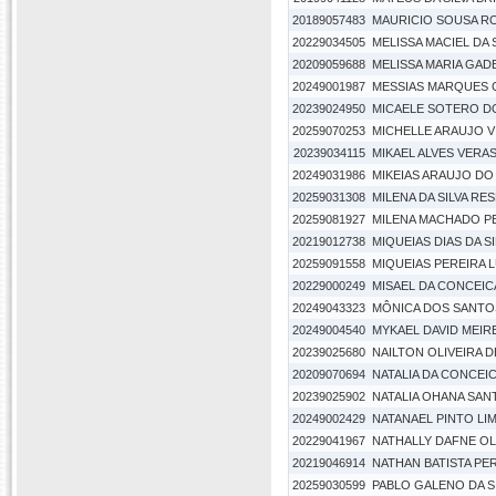
20189057483
MAURICIO SOUSA R
20229034505
MELISSA MACIEL DA 
20209059688
MELISSA MARIA GAD
20249001987
MESSIAS MARQUES 
20239024950
MICAELE SOTERO D
20259070253
MICHELLE ARAUJO V
20239034115
MIKAEL ALVES VERA
20249031986
MIKEIAS ARAUJO D
20259031308
MILENA DA SILVA RE
20259081927
MILENA MACHADO P
20219012738
MIQUEIAS DIAS DA SI
20259091558
MIQUEIAS PEREIRA 
20229000249
MISAEL DA CONCEI
20249043323
MÔNICA DOS SANTOS
20249004540
MYKAEL DAVID MEI
20239025680
NAILTON OLIVEIRA 
20209070694
NATALIA DA CONCEI
20239025902
NATALIA OHANA SA
20249002429
NATANAEL PINTO LIM
20229041967
NATHALLY DAFNE OL
20219046914
NATHAN BATISTA PE
20259030599
PABLO GALENO DA S