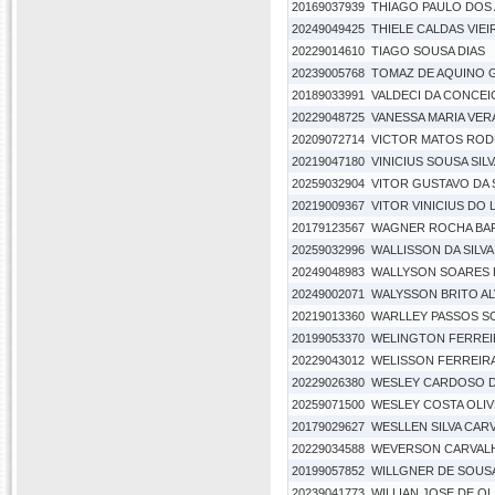
20169037939
THIAGO PAULO DOS
20249049425
THIELE CALDAS VIEI
20229014610
TIAGO SOUSA DIAS
20239005768
TOMAZ DE AQUINO 
20189033991
VALDECI DA CONCE
20229048725
VANESSA MARIA VER
20209072714
VICTOR MATOS ROD
20219047180
VINICIUS SOUSA SIL
20259032904
VITOR GUSTAVO DA S
20219009367
VITOR VINICIUS DO
20179123567
WAGNER ROCHA BA
20259032996
WALLISSON DA SILV
20249048983
WALLYSON SOARES 
20249002071
WALYSSON BRITO A
20219013360
WARLLEY PASSOS S
20199053370
WELINGTON FERREIR
20229043012
WELISSON FERREIRA
20229026380
WESLEY CARDOSO 
20259071500
WESLEY COSTA OLIV
20179029627
WESLLEN SILVA CAR
20229034588
WEVERSON CARVAL
20199057852
WILLGNER DE SOUS
20239041773
WILLIAN JOSE DE O