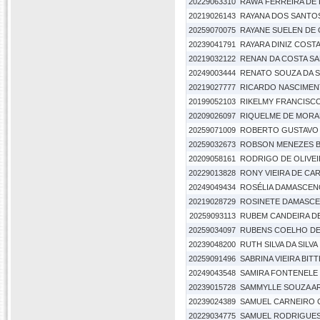
20229063310
RAWÃ FERREIRA DE F
20219026143
RAYANA DOS SANTO
20259070075
RAYANE SUELEN DE
20239041791
RAYARA DINIZ COST
20219032122
RENAN DA COSTA S
20249003444
RENATO SOUZA DA S
20219027777
RICARDO NASCIMEN
20199052103
RIKELMY FRANCISCO
20209026097
RIQUELME DE MORA
20259071009
ROBERTO GUSTAVO 
20259032673
ROBSON MENEZES B
20209058161
RODRIGO DE OLIVE
20229013828
RONY VIEIRA DE CA
20249049434
ROSÉLIA DAMASCEN
20219028729
ROSINETE DAMASC
20259093113
RUBEM CANDEIRA D
20259034097
RUBENS COELHO D
20239048200
RUTH SILVA DA SILVA
20259091496
SABRINA VIEIRA BI
20249043548
SAMIRA FONTENELE 
20239015728
SAMMYLLE SOUZA A
20239024389
SAMUEL CARNEIRO
20229034775
SAMUEL RODRIGUES