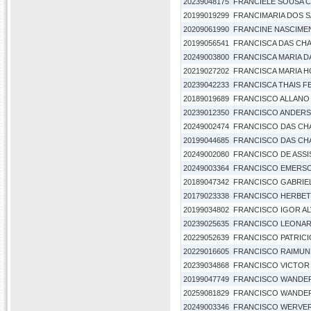
20239048175
FRANCIELE SOUSA 
20199019299
FRANCIMARIA DOS 
20209061990
FRANCINE NASCIME
20199056541
FRANCISCA DAS CH
20249003800
FRANCISCA MARIA 
20219027202
FRANCISCA MARIA H
20239042233
FRANCISCA THAIS FE
20189019689
FRANCISCO ALLANO
20239012350
FRANCISCO ANDERS
20249002474
FRANCISCO DAS CH
20199044685
FRANCISCO DAS CH
20249002080
FRANCISCO DE ASS
20249003364
FRANCISCO EMERS
20189047342
FRANCISCO GABRIE
20179023338
FRANCISCO HERBET
20199034802
FRANCISCO IGOR AL
20239025635
FRANCISCO LEONAR
20229052639
FRANCISCO PATRICIO
20229016605
FRANCISCO RAIMUN
20239034868
FRANCISCO VICTOR
20199047749
FRANCISCO WANDER
20259081829
FRANCISCO WANDER
20249003346
FRANCISCO WERVER