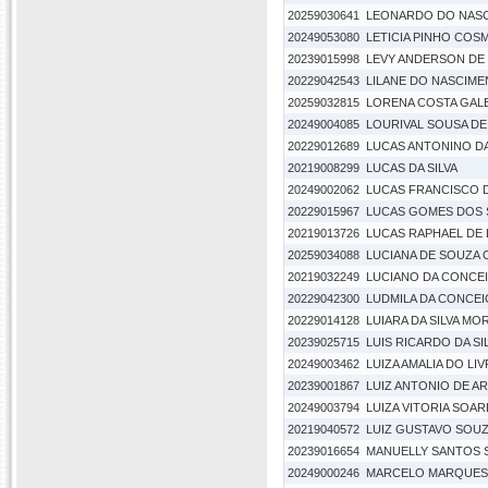
20259030641
LEONARDO DO NAS
20249053080
LETICIA PINHO COS
20239015998
LEVY ANDERSON DE
20229042543
LILANE DO NASCIM
20259032815
LORENA COSTA GAL
20249004085
LOURIVAL SOUSA DE
20229012689
LUCAS ANTONINO DA
20219008299
LUCAS DA SILVA
20249002062
LUCAS FRANCISCO 
20229015967
LUCAS GOMES DOS
20219013726
LUCAS RAPHAEL DE 
20259034088
LUCIANA DE SOUZA 
20219032249
LUCIANO DA CONCE
20229042300
LUDMILA DA CONCE
20229014128
LUIARA DA SILVA MO
20239025715
LUIS RICARDO DA SI
20249003462
LUIZA AMALIA DO L
20239001867
LUIZ ANTONIO DE A
20249003794
LUIZA VITORIA SOA
20219040572
LUIZ GUSTAVO SOU
20239016654
MANUELLY SANTOS 
20249000246
MARCELO MARQUES 