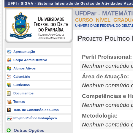
UFPI ›
SIGAA - Sistema Integrado de Gestão de Atividades Ac
UFDPar - MATEMÁTIC
CURSO NÍVEL GRADU
UNIVERSIDADE FEDERAL DO DELTA D
Projeto Político
Apresentação
Perfil Profissional:
Corpo Administrativo
Nenhum conteúdo d
Alunos Ativos
Área de Atuação:
Calendário
Nenhum conteúdo d
Currículos
Documentos
Competências e Ha
Turmas
Nenhum conteúdo d
Trab. de Conclusão de Curso
Metodologia:
Projeto Político Pedagógico
Nenhum conteúdo d
Outras Opções