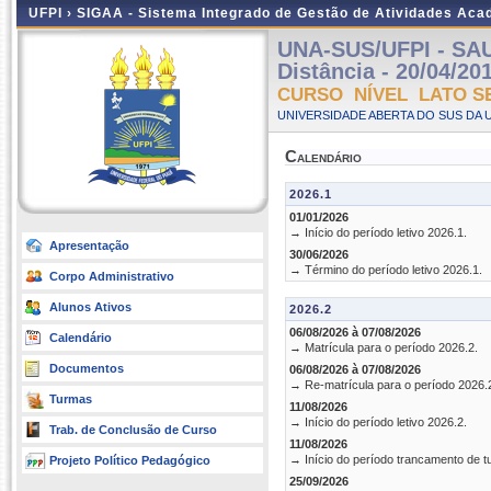
UFPI ›
SIGAA - Sistema Integrado de Gestão de Atividades Ac
UNA-SUS/UFPI - SA
Distância - 20/04/20
CURSO NÍVEL LATO S
UNIVERSIDADE ABERTA DO SUS DA U
Calendário
2026.1
01/01/2026
→ Início do período letivo 2026.1.
Apresentação
30/06/2026
→ Término do período letivo 2026.1.
Corpo Administrativo
Alunos Ativos
2026.2
06/08/2026 à 07/08/2026
Calendário
→ Matrícula para o período 2026.2.
Documentos
06/08/2026 à 07/08/2026
→ Re-matrícula para o período 2026.
Turmas
11/08/2026
→ Início do período letivo 2026.2.
Trab. de Conclusão de Curso
11/08/2026
→ Início do período trancamento de t
Projeto Político Pedagógico
25/09/2026