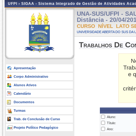
UFPI ›
SIGAA - Sistema Integrado de Gestão de Atividades Ac
UNA-SUS/UFPI - SA
Distância - 20/04/20
CURSO NÍVEL LATO S
UNIVERSIDADE ABERTA DO SUS DA U
Trabalhos De Co
N
Trab
Apresentação
e 
Corpo Administrativo
Alunos Ativos
crit
Calendário
Documentos
Turmas
Aluno:
Trab. de Conclusão de Curso
Título:
Projeto Político Pedagógico
Ano: