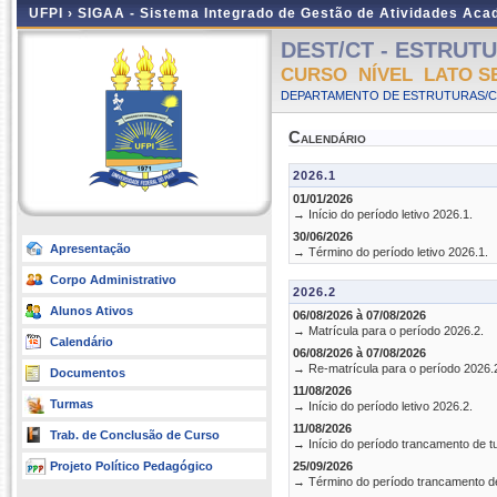
UFPI ›
SIGAA - Sistema Integrado de Gestão de Atividades Ac
DEST/CT - ESTRUTURA
CURSO NÍVEL LATO S
DEPARTAMENTO DE ESTRUTURAS/CT
Calendário
2026.1
01/01/2026
→ Início do período letivo 2026.1.
30/06/2026
Apresentação
→ Término do período letivo 2026.1.
Corpo Administrativo
2026.2
Alunos Ativos
06/08/2026 à 07/08/2026
→ Matrícula para o período 2026.2.
Calendário
06/08/2026 à 07/08/2026
→ Re-matrícula para o período 2026.
Documentos
11/08/2026
Turmas
→ Início do período letivo 2026.2.
11/08/2026
Trab. de Conclusão de Curso
→ Início do período trancamento de t
Projeto Político Pedagógico
25/09/2026
→ Término do período trancamento d