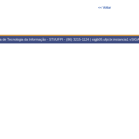
<< Voltar
 de Tecnologia da Informação - STI/UFPI - (86) 3215-1124 | sigjb05.ufpi.br.instancia1
vSIGA