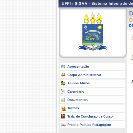
UFPI ›
SIGAA - Sistema Integrado d
D
C
D
Apresentação
Corpo Administrativo
Alunos Ativos
Calendário
Documentos
Turmas
Trab. de Conclusão de Curso
Projeto Político Pedagógico