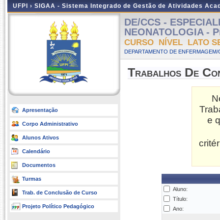
UFPI ›
SIGAA - Sistema Integrado de Gestão de Atividades Ac
DE/CCS - ESPECIA
NEONATOLOGIA - Pres
CURSO NÍVEL LATO S
DEPARTAMENTO DE ENFERMAGEM/C
Trabalhos De Co
N
Trab
Apresentação
e 
Corpo Administrativo
Alunos Ativos
crit
Calendário
Documentos
Turmas
Aluno:
Trab. de Conclusão de Curso
Título:
Projeto Político Pedagógico
Ano: