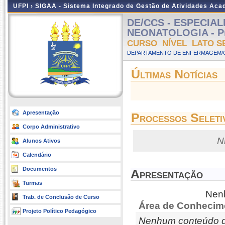
UFPI ›
SIGAA - Sistema Integrado de Gestão de Atividades Ac
DE/CCS - ESPECIA
NEONATOLOGIA - Pres
CURSO NÍVEL LATO S
DEPARTAMENTO DE ENFERMAGEM/C
Últimas Notícias
Apresentação
Processos Seleti
Corpo Administrativo
N
Alunos Ativos
Calendário
Documentos
Apresentação
Turmas
Nenh
Trab. de Conclusão de Curso
Área de Conhecim
Projeto Político Pedagógico
Nenhum conteúdo d