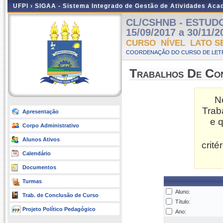
UFPI ›
SIGAA - Sistema Integrado de Gestão de Atividades Ac
CL/CSHNB - ESTUDOS
15/09/2017 a 30/11/2
CURSO NÍVEL LATO S
COORDENAÇÃO DO CURSO DE LETR
Trabalhos De Co
N
Trab
Apresentação
e 
Corpo Administrativo
Alunos Ativos
crit
Calendário
Documentos
Turmas
Aluno:
Trab. de Conclusão de Curso
Título:
Projeto Político Pedagógico
Ano: