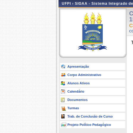
UFPI ›
SIGAA - Sistema Integrado d
C
1
C
C
Apresentação
Corpo Administrativo
Alunos Ativos
Calendário
Documentos
Turmas
Trab. de Conclusão de Curso
Projeto Político Pedagógico