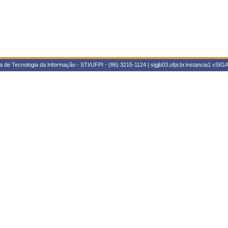
 de Tecnologia da Informação - STI/UFPI - (86) 3215-1124 | sigjb03.ufpi.br.instancia1
vSIGA