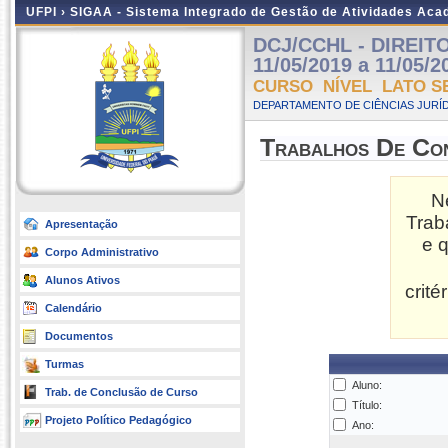
UFPI ›
SIGAA - Sistema Integrado de Gestão de Atividades Ac
DCJ/CCHL - DIREITO
11/05/2019 a 11/05/2
CURSO NÍVEL LATO S
DEPARTAMENTO DE CIÊNCIAS JURÍD
Trabalhos De Co
N
Trab
Apresentação
e 
Corpo Administrativo
Alunos Ativos
crit
Calendário
Documentos
Turmas
Aluno:
Trab. de Conclusão de Curso
Título:
Projeto Político Pedagógico
Ano: