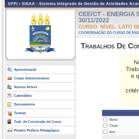
UFPI ›
SIGAA - Sistema Integrado de Gestão de Atividades Ac
CEE/CT - ENERGIA SO
30/11/2022
CURSO NÍVEL LATO S
COORDENAÇÃO DO CURSO DE ENGEN
Trabalhos De Co
N
Trab
Apresentação
e 
Corpo Administrativo
Alunos Ativos
crit
Calendário
Documentos
Turmas
Aluno:
Trab. de Conclusão de Curso
Título:
Projeto Político Pedagógico
Ano: