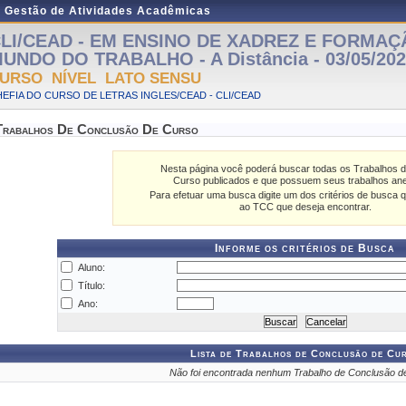
e Gestão de Atividades Acadêmicas
LI/CEAD - EM ENSINO DE XADREZ E FORMAÇ
UNDO DO TRABALHO - A Distância - 03/05/2022
URSO NÍVEL LATO SENSU
EFIA DO CURSO DE LETRAS INGLES/CEAD - CLI/CEAD
Trabalhos De Conclusão De Curso
Nesta página você poderá buscar todas os Trabalhos 
Curso publicados e que possuem seus trabalhos an
Para efetuar uma busca digite um dos critérios de busca q
ao TCC que deseja encontrar.
Informe os critérios de Busca
Aluno:
Título:
Ano:
Lista de Trabalhos de Conclusão de Cu
Não foi encontrada nenhum Trabalho de Conclusão d