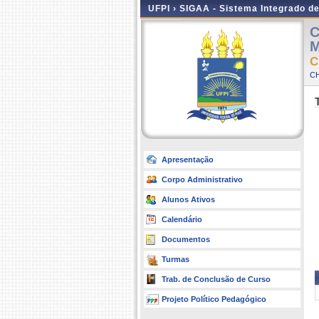
UFPI ›
SIGAA - Sistema Integrado d
C
M
C
CH
Apresentação
Corpo Administrativo
Alunos Ativos
Calendário
Documentos
Turmas
Trab. de Conclusão de Curso
Projeto Político Pedagógico