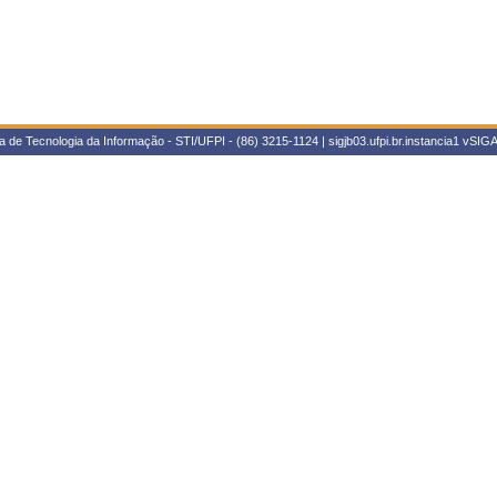
 de Tecnologia da Informação - STI/UFPI - (86) 3215-1124 | sigjb03.ufpi.br.instancia1
vSIGA