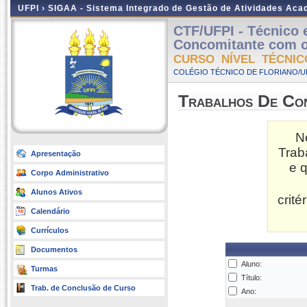
UFPI ›
SIGAA - Sistema Integrado de Gestão de Atividades Ac
CTF/UFPI - Técnico
Concomitante com o 
CURSO NÍVEL TÉCNIC
COLÉGIO TÉCNICO DE FLORIANO/UFP
Trabalhos De Co
N
Trab
Apresentação
e 
Corpo Administrativo
Alunos Ativos
crit
Calendário
Currículos
Documentos
Aluno:
Turmas
Título:
Trab. de Conclusão de Curso
Ano: