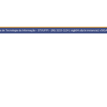
 de Tecnologia da Informação - STI/UFPI - (86) 3215-1124 | sigjb04.ufpi.br.instancia1
vSIGA