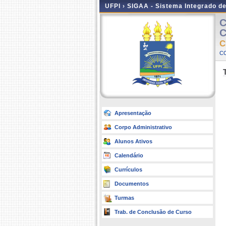
UFPI ›
SIGAA - Sistema Integrado d
C
C
C
CO
Apresentação
Corpo Administrativo
Alunos Ativos
Calendário
Currículos
Documentos
Turmas
Trab. de Conclusão de Curso