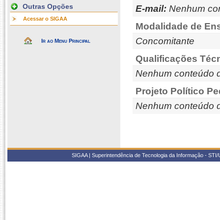
Outras Opções
E-mail:
Nenhum con
Acessar o SIGAA
Modalidade de Ens
Concomitante
Ir ao Menu Principal
Qualificações Téc
Nenhum conteúdo d
Projeto Político P
Nenhum conteúdo d
SIGAA | Superintendência de Tecnologia da Informação - STI/UF