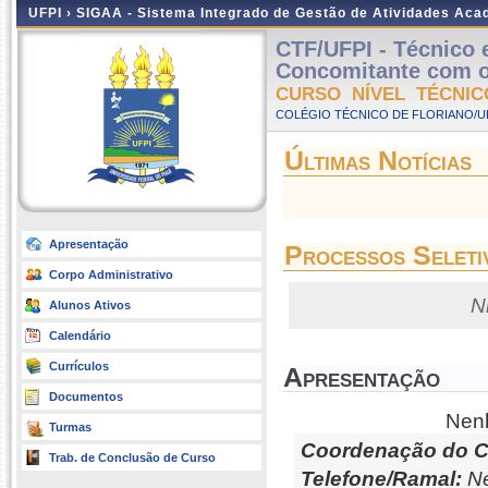
UFPI ›
SIGAA - Sistema Integrado de Gestão de Atividades Ac
CTF/UFPI - Técnico
Concomitante com o 
CURSO NÍVEL TÉCNIC
COLÉGIO TÉCNICO DE FLORIANO/UFP
Últimas Notícias
Apresentação
Processos Seleti
Corpo Administrativo
N
Alunos Ativos
Calendário
Currículos
Apresentação
Documentos
Nenh
Turmas
Coordenação do C
Trab. de Conclusão de Curso
Telefone/Ramal:
Ne