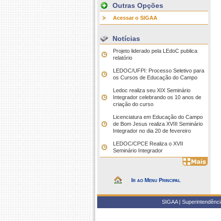
Outras Opções
Acessar o SIGAA
Notícias
Projeto liderado pela LEdoC publica
relatório
LEDOC/UFPI: Processo Seletivo para
os Cursos de Educação do Campo
Ledoc realiza seu XIX Seminário
Integrador celebrando os 10 anos de
criação do curso
Licenciatura em Educação do Campo
de Bom Jesus realiza XVIII Seminário
Integrador no dia 20 de fevereiro
LEDOC/CPCE Realiza o XVII
Seminário Integrador
Ir ao Menu Principal
SIGAA | Superintendência