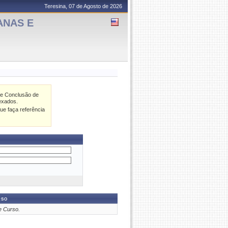
Teresina, 07 de Agosto de 2026
ANAS E
O
de Conclusão de
exados.
ue faça referência
rso
e Curso.