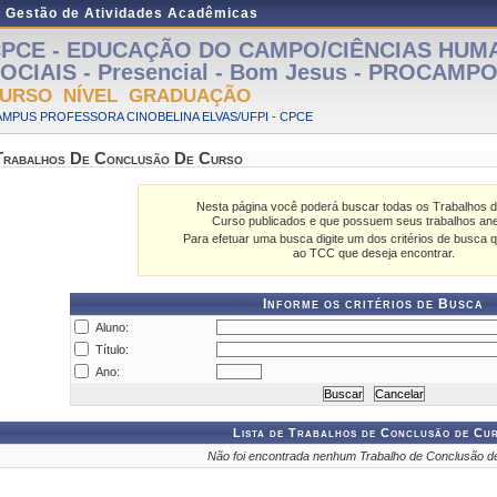
e Gestão de Atividades Acadêmicas
PCE - EDUCAÇÃO DO CAMPO/CIÊNCIAS HUM
OCIAIS - Presencial - Bom Jesus - PROCAMP
URSO NÍVEL GRADUAÇÃO
MPUS PROFESSORA CINOBELINA ELVAS/UFPI - CPCE
Trabalhos De Conclusão De Curso
Nesta página você poderá buscar todas os Trabalhos 
Curso publicados e que possuem seus trabalhos an
Para efetuar uma busca digite um dos critérios de busca q
ao TCC que deseja encontrar.
Informe os critérios de Busca
Aluno:
Título:
Ano:
Lista de Trabalhos de Conclusão de Cu
Não foi encontrada nenhum Trabalho de Conclusão d