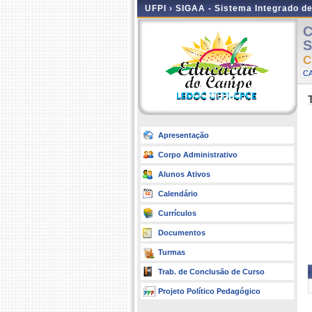
UFPI ›
SIGAA - Sistema Integrado d
C
S
C
CA
Apresentação
Corpo Administrativo
Alunos Ativos
Calendário
Currículos
Documentos
Turmas
Trab. de Conclusão de Curso
Projeto Político Pedagógico