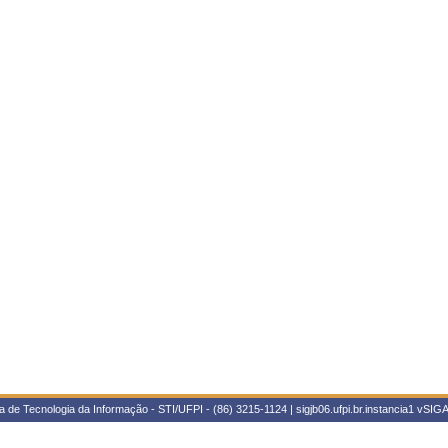
 de Tecnologia da Informação - STI/UFPI - (86) 3215-1124 | sigjb06.ufpi.br.instancia1
vSIGA