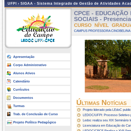
UFPI ›
SIGAA - Sistema Integrado de Gestão de Atividades Ac
CPCE - EDUCAÇÃO
SOCIAIS - Presenci
CURSO NÍVEL GRADU
CAMPUS PROFESSORA CINOBELINA E
Apresentação
Corpo Administrativo
Alunos Ativos
Calendário
Currículos
Documentos
Últimas Notícias
Turmas
Projeto liderado pela LEdoC public
Trab. de Conclusão de Curso
LEDOC/UFPI: Processo Seletivo
Ledoc realiza seu XIX Seminário 
Projeto Político Pedagógico
Licenciatura em Educação do Camp
LEDOC/CPCE Realiza o XVII Semi