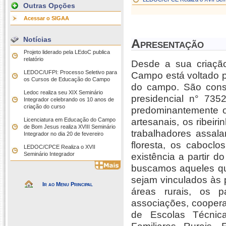
Outras Opções
Acessar o SIGAA
Notícias
Apresentação
Projeto liderado pela LEdoC publica
relatório
Desde a sua criaçã
LEDOC/UFPI: Processo Seletivo para
Campo está voltado p
os Cursos de Educação do Campo
do campo. São cons
Ledoc realiza seu XIX Seminário
presidencial n° 73
Integrador celebrando os 10 anos de
criação do curso
predominantemente os 
Licenciatura em Educação do Campo
artesanais, os ribei
de Bom Jesus realiza XVIII Seminário
trabalhadores assala
Integrador no dia 20 de fevereiro
floresta, os cabocl
LEDOC/CPCE Realiza o XVII
Seminário Integrador
existência a partir d
buscamos aqueles qu
sejam vinculados às 
Ir ao Menu Principal
áreas rurais, os 
associações, coopera
de Escolas Técnica