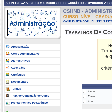
UFPI ›
SIGAA - Sistema Integrado de Gestão de Atividades Ac
CSHNB - ADMINISTRA
CURSO NÍVEL GRADU
CAMPUS SENADOR HELVIDIO NUNES
Trabalhos De Co
N
Apresentação
Trab
Corpo Administrativo
e 
Alunos Ativos
crit
Calendário
Currículos
Documentos
Turmas
Aluno:
Trab. de Conclusão de Curso
Título:
Ano:
Projeto Político Pedagógico