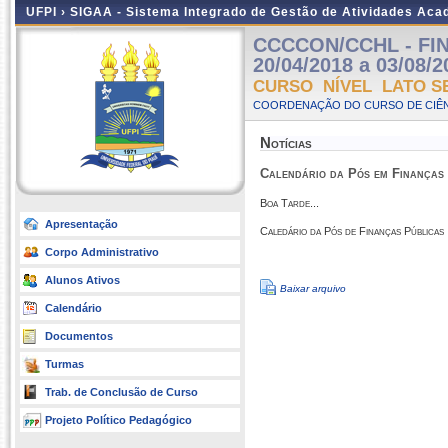
UFPI ›
SIGAA - Sistema Integrado de Gestão de Atividades Ac
CCCCON/CCHL - FIN
20/04/2018 a 03/08/2
CURSO NÍVEL LATO S
COORDENAÇÃO DO CURSO DE CIÊN
Notícias
Calendário da Pós em Finanças
Boa Tarde...
Apresentação
Caledário da Pós de Finanças Públicas
Corpo Administrativo
Alunos Ativos
Baixar arquivo
Calendário
Documentos
Turmas
Trab. de Conclusão de Curso
Projeto Político Pedagógico