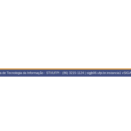
 de Tecnologia da Informação - STI/UFPI - (86) 3215-1124 | sigjb06.ufpi.br.instancia1
vSIGA