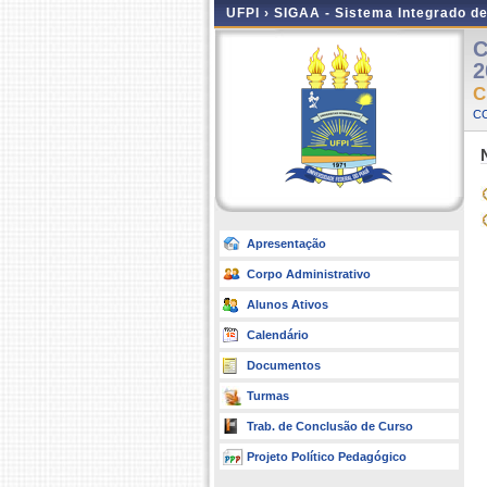
UFPI ›
SIGAA - Sistema Integrado d
C
2
C
C
Apresentação
Corpo Administrativo
Alunos Ativos
Calendário
Documentos
Turmas
Trab. de Conclusão de Curso
Projeto Político Pedagógico