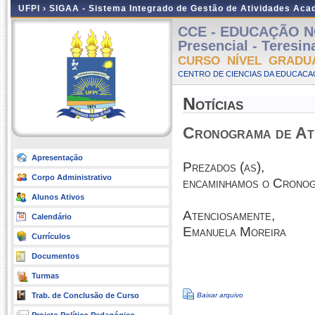
UFPI ›
SIGAA - Sistema Integrado de Gestão de Atividades Ac
CCE - EDUCAÇÃO N
Presencial - Teresi
CURSO NÍVEL GRADU
CENTRO DE CIENCIAS DA EDUCACAO
Notícias
Cronograma de Ati
Apresentação
Prezados (as),
Corpo Administrativo
encaminhamos o Cronog
Alunos Ativos
Atenciosamente,
Calendário
Emanuela Moreira
Currículos
Documentos
Turmas
Trab. de Conclusão de Curso
Baixar arquivo